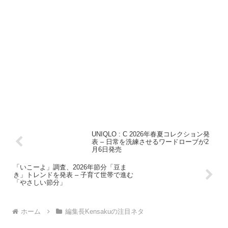
UNIQLO : C 2026年春夏コレクション発
表 – 日常を洗練させるワードローブが2
月6日発売
「いこーよ」調査、2026年節分「豆ま
き」トレンドを発表 – 子育て世帯で進む
「やさしい節分」
ホーム
編集長Kensakuの注目ネタ