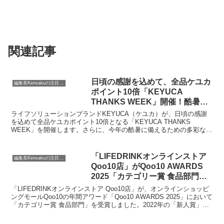
関連記事
日頃の感謝を込めて、全品ケユカ
編集長Kensakuの注目ネタ
ポイント10倍「KEYUCA
THANKS WEEK」開催！酷暑を
乗り切るアイテムも多数登場！
ライフソリューションブランドKEYUCA（ケユカ）が、日頃の感謝
を込めて全品ケユカポイント10倍となる「KEYUCA THANKS
WEEK」を開催します。さらに、今年の酷暑に備えるための多彩なア
イテムも同時に発売され、快適な夏を過ごすための提案が満載です。
カーテン、家具、雑貨、アパレル、スイーツまで幅広い商品が対象と
なり、お得に暮らしを豊かにするチャンスです。
「LIFEDRINKオンラインストア
編集長Kensakuの注目ネタ
Qoo10店」がQoo10 AWARDS
2025「カテゴリー賞 食品部門」
を4年連続受賞！日々の暮らしに
「LIFEDRINKオンラインストア Qoo10店」が、オンラインショッピ
寄り添う一杯を見つけませんか？
ングモールQoo10の年間アワード「Qoo10 AWARDS 2025」において
「カテゴリー賞 食品部門」を受賞しました。2022年の「新人賞」以
来、4年連続の快挙です。お客様の満足度と売上が評価されたこの受
賞は、日頃の感謝の証とも言えるでしょう。