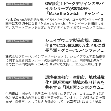
GW限定！ピークデザインのモバ
編集長Kensakuの注目ネタ
イルシリーズが30%OFF、
「Make the Switch」キャンペー
ンでスマホ体験をアップデートし
Peak Designの革新的なモバイルシリーズが、ゴールデンウィーク期
ませんか？
間中に30%OFFになる「Make the Switch」キャンペーンを開催しま
す。スマートフォンを日常からアクティビティまでシームレスに活用
できる「SlimLink」システムを、お得なこの機会にぜひ体験してくだ
さい。
シェイプウェア製品市場、2032
編集長Kensakuの注目ネタ
年までに116億6,000万米ドルに成
長予測～グローバルインフォメー
ションが最新市場調査レポートを
株式会社グローバルインフォメーションは、シェイプウェア製品市場
発表～
に関する最新調査レポートの販売を開始しました。同市場は2032年
までに年平均成長率（CAGR）8.24%で成長し、116億6,000万米ドル
に達すると予測されています。
環境先進都市・生駒市、地球沸騰
編集長Kensakuの注目ネタ
化と脱炭素先行地域の取り組みを
共有する「脱炭素シンポジウム」
を開催
生駒市は、国から「脱炭素先行地域」に選定され、コミュニティ活性
化と脱炭素化の両立を目指す事業を進めています。この取り組みを市
民が「自分事」として捉える機会として、2026年2月23日に「脱炭素
シンポジウム」を開催します。