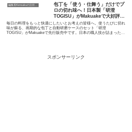
包丁を「使う・仕舞う」だけでプ
編集長Kensakuの注目ネタ
ロの切れ味へ！日本製「研澄
TOGISU」がMakuakeで大好評先
行販売中
毎日の料理をもっと快適にしたいとお考えの皆様へ。使うたびに切れ
味が蘇る、画期的な包丁と自動研磨ケースのセット「研澄
TOGISU」がMakuakeで先行販売中です。日本の職人技が詰まったこ
の逸品が、あなたのキッチンの常識を変えるかもしれません。
スポンサーリンク