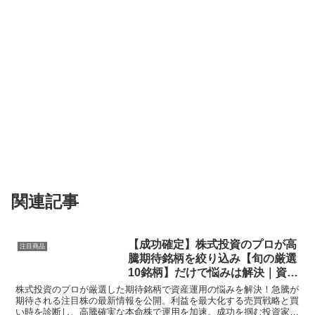
関連記事
【成功確定】株式投資のプロが高
注目商品
騰期待銘柄を絞り込み【旬の厳選
10銘柄】だけで悩みは解決｜資産
運用で儲かる秘密
株式投資のプロが厳選した期待銘柄で資産運用の悩みを解決！急騰が
期待される注目株の最新情報を公開。利益を最大化する売買戦略と買
い時を診断し、高騰確実な本命株で運用を加速。成功を掴む投資家へ