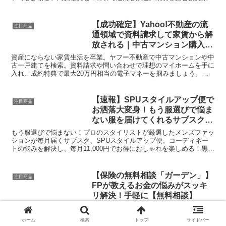
の最短ルート！今すぐチェック。
【成功確定】Yahoo!不動産の流
注目商品
通領域で資料請求して家賃から解
放される｜中古マンション購入の
真実
資産にならない家賃生活を卒業。ヤフー不動産で中古マンションや中
古一戸建てを検索。資料請求や問い合わせで理想のマイホームを手に
入れ、成約特典で最大20万円相当の電子マネーを掴みましょう。最
新物件で賢い住み替えを成功させる。
【速報】SPUスタイルアップ便で
注目商品
お洒落大変身！もう服選びで悩ま
ない服を届けてくれるサブスクを
解説！
もう服選びで悩まない！プロのスタイリストが厳選したメンズファッ
ションが毎月届くサブスク、SPUスタイルアップ便。コーディネー
トの悩みを解決し、毎月11,000円でお得におしゃれを楽しめる！黒ス
ラックスなどの限定アイテムも！着回し抜群のセットで着こなしの幅
が広がる！今すぐ、新しい自分を発見しよう！
【保険の無料相談「ガーデン」】
注目商品
FPが教えるお金の悩みがスッキ
リ解決！手軽に【無料相談】
将来のお金の悩みは、保険相談サービス「ガーデン」で解決！経験豊
富なFPがオーダーメイドプランを提案、複数社の保険比較も可能。
ホーム
検索
トップ
サイドバー
今なら無料相談でミスドギフト券などのプレゼントも。保険相談、無