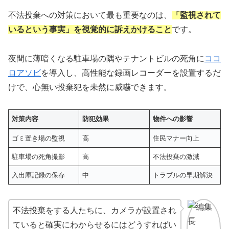
不法投棄への対策において最も重要なのは、
「監視されて
いるという事実」を視覚的に訴えかけること
です。
夜間に薄暗くなる駐車場の隅やテナントビルの死角に
ココ
ロアソビ
を導入し、高性能な録画レコーダーを設置するだ
けで、心無い投棄犯を未然に威嚇できます。
対策内容
防犯効果
物件への影響
ゴミ置き場の監視
高
住民マナー向上
駐車場の死角撮影
高
不法投棄の激減
入出庫記録の保存
中
トラブルの早期解決
不法投棄をする人たちに、カメラが設置され
ていると確実にわからせるにはどうすればい