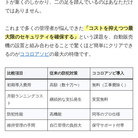
トが重くのしかかり、二の足を踏んでいるのはあなただけ
ではありません。
これまで多くの管理者が悩んできた
「コストを抑えつつ最
大限のセキュリティを確保する」
という課題を、自動販売
機の設置と組み合わせることで驚くほど簡単にクリアでき
るのが
ココロアソビ
の最大の特徴です。
比較項目
従来の防犯対策
ココロアソビ導入
初期導入費用
高額（数十万〜）
無料（工事費除く）
月額ランニングコス
継続的な支払発生
実質無料
ト
防犯性能
高機能
同等のプロ仕様
維持管理の手間
自己管理の負担大
保守サポート付帯