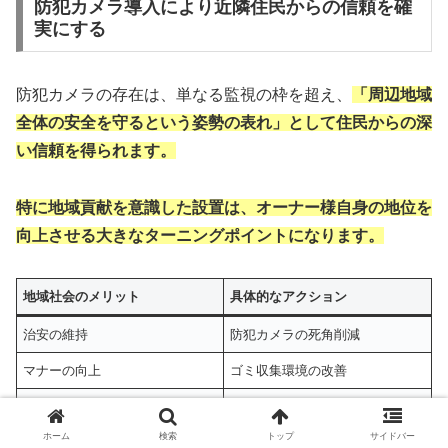
防犯カメラ導入により近隣住民からの信頼を確
実にする
防犯カメラの存在は、単なる監視の枠を超え、
「周辺地域
全体の安全を守るという姿勢の表れ」として住民からの深
い信頼を得られます。
特に地域貢献を意識した設置は、オーナー様自身の地位を
向上させる大きなターニングポイントになります。
地域社会のメリット
具体的なアクション
治安の維持
防犯カメラの死角削減
マナーの向上
ゴミ収集環境の改善
犯罪抑止の連携
監視体制の強化
ホーム
検索
トップ
サイドバー