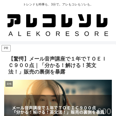
トレンドも時事も、3分で。アレもコレもソレも。
PR
【驚愕】メール音声講座で１年でＴＯＥＩ
Ｃ９００点｜「分かる！解ける！英文
法！」販売の裏側を暴露
資格