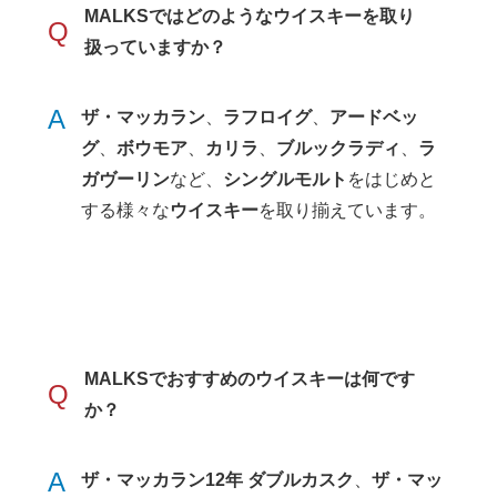
MALKSではどのような
ウイスキー
を取り
Q
扱っていますか？
A
ザ・マッカラン
、
ラフロイグ
、
アードベッ
グ
、
ボウモア
、
カリラ
、
ブルックラディ
、
ラ
ガヴーリン
など、
シングルモルト
をはじめと
する様々な
ウイスキー
を取り揃えています。
MALKSでおすすめの
ウイスキー
は何です
Q
か？
A
ザ・マッカラン12年 ダブルカスク
、
ザ・マッ