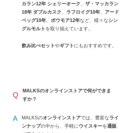
カラン12年 シェリーオーク
、
ザ・マッカラン
18年 ダブルカスク
、
ラフロイグ10年
、
アード
ベッグ10年
、
ボウモア12年
など、様々な
シン
グルモルト
を取り揃えています。
飲み比べセット
や
ギフト
にもおすすめです。
MALKSの
オンラインストア
で何ができま
Q
すか？
A
MALKSの
オンラインストア
では、豊富な
ライ
ンナップ
の中から、手軽に
ウイスキー
を
通販