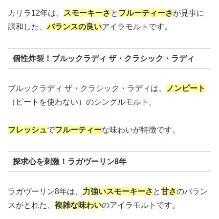
カリラ12年は、
スモーキーさ
と
フルーティーさ
が見事に
調和した、
バランスの良い
アイラモルトです。
個性炸裂！ブルックラディ ザ・クラシック・ラディ
ブルックラディ ザ・クラシック・ラディは、
ノンピート
（ピートを使わない）のシングルモルト。
フレッシュ
で
フルーティー
な味わいが特徴です。
探求心を刺激！ラガヴーリン8年
ラガヴーリン8年は、
力強いスモーキーさ
と
甘さ
のバラン
スがとれた、
複雑な味わい
のアイラモルトです。