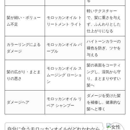
る
軽いテクスチャー
髪が細い・ボリュー
モロッカンオイル ト
で、髪に重さを与え
ム不足
リートメント ライト
ず、ふんわりとした
仕上がりになる
ハイトーンカラーの
カラーリングによる
モロッカンオイル パ
褪色を防ぎ、ツヤを
ダメージ
ープル
与える
髪の表面をコーティ
モロッカンオイル ス
髪の広がり・まとま
ングし、湿気から守
ムージング ローショ
りの悪さ
り、まとまりやすい
ン
髪へ
ダメージを受けた髪
モロッカンオイル リ
ダメージヘア
を補修し、健康的な
ペア シャンプー
髪へと導く
自分に合うモロッカンオイルがどれかわから