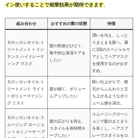
イン使いすることで相乗効果が期待できます
。
組み合わせ
おすすめの髪の状態
特徴
潤いを与え、しっと
モロッカンオイル ト
りまとまる髪へ。週
髪の乾燥がひどく、
リートメント + イン
に1回のスペシャルケ
集中的な保湿ケアを
テンス ハイドレーテ
アとしてヘアマスク
したい
ィング マスク
を使用するのがおす
すめ。
モロッカンオイル ト
軽い仕上がりで、根
リートメント ライト
髪が細く、ボリュー
元からふんわりと立
+ ボリューマイジン
ムアップしたい
ち上がるようなボリ
グ ミスト
ューム感を演出。
スムージングローシ
モロッカンオイル ス
髪の広がりを抑え、
ョンで髪のまとまり
ムージング ローショ
スタイルを長時間キ
を良くし、ヘアスプ
ン + ルミノーサ ヘア
ープしたい
レーでスタイルをロ