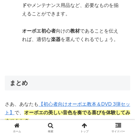
ド
やメンテナンス用品など、必要なものを揃
えることができます。
オーボエ初心者
向けの
教材
であることを伝え
れば、適切な
楽器
を選んでくれるでしょう。
まとめ
さあ、あなたも
【初心者向けオーボエ教本＆DVD 3弾セッ
ト】
で、
オーボエの美しい音色を奏でる喜びを体験してみ
ませんか？
ホーム
検索
トップ
サイドバー