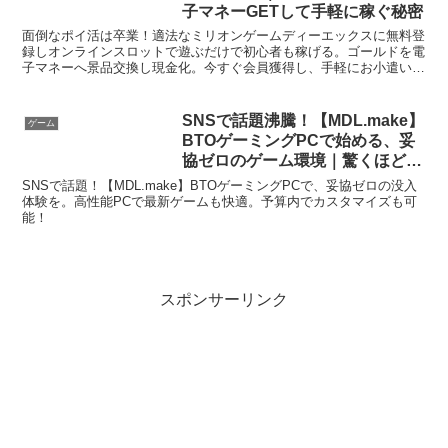
子マネーGETして手軽に稼ぐ秘密
面倒なポイ活は卒業！適法なミリオンゲームディーエックスに無料登
録しオンラインスロットで遊ぶだけで初心者も稼げる。ゴールドを電
子マネーへ景品交換し現金化。今すぐ会員獲得し、手軽にお小遣い稼
ぎができる毎日を手に入れよう！
SNSで話題沸騰！【MDL.make】
ゲーム
BTOゲーミングPCで始める、妥
協ゼロのゲーム環境｜驚くほど簡
単に最高の没入体験を！
SNSで話題！【MDL.make】BTOゲーミングPCで、妥協ゼロの没入
体験を。高性能PCで最新ゲームも快適。予算内でカスタマイズも可
能！
スポンサーリンク