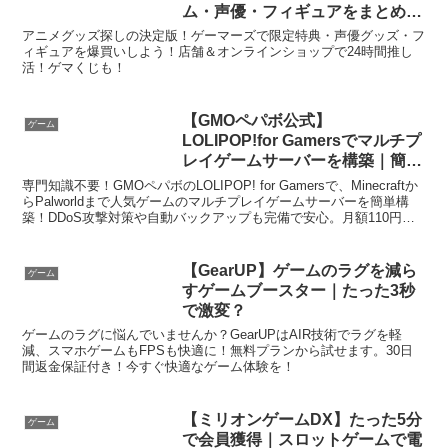
ム・声優・フィギュアをまとめて
爆買いして後悔しない方法
アニメグッズ探しの決定版！ゲーマーズで限定特典・声優グッズ・フ
ィギュアを爆買いしよう！店舗＆オンラインショップで24時間推し
活！ゲマくじも！
【GMOペパボ公式】
ゲーム
LOLIPOP!for Gamersでマルチプ
レイゲームサーバーを構築｜簡単
すぎて笑える！
専門知識不要！GMOペパボのLOLIPOP! for Gamersで、Minecraftか
らPalworldまで人気ゲームのマルチプレイゲームサーバーを簡単構
築！DDoS攻撃対策や自動バックアップも完備で安心。月額110円か
ら、あなたも最高のゲーム体験を！
【GearUP】ゲームのラグを減ら
ゲーム
すゲームブースター｜たった3秒
で激変？
ゲームのラグに悩んでいませんか？GearUPはAIR技術でラグを軽
減、スマホゲームもFPSも快適に！無料プランから試せます。30日
間返金保証付き！今すぐ快適なゲーム体験を！
【ミリオンゲームDX】たった5分
ゲーム
で会員獲得｜スロットゲームで電