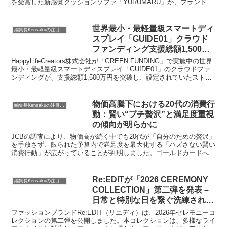
を受賞した新感覚クッションソファ「YURUMARU」が、ブランド初
となる全品15%OFFセール「YURUMARU Off Week」を開催しま
す。人気のカラーも再入荷し、今ならお得に上質な休息を手に入れる
チャンスです。
世界最小・最軽量級スマートディ
編集長Kensakuの注目ネタ
スプレイ「GUIDE01」クラウド
ファンディング支援総額1,500万
円突破、ストレッチゴール達成
HappyLifeCreators株式会社が「GREEN FUNDING」で実施中の世界
最小・最軽量級スマートディスプレイ「GUIDE01」のクラウドファ
ンディングが、支援総額1,500万円を突破し、設定されていたストレ
ッチゴールを達成しました。当初目標の5,000%を超える達成率とな
り、プロジェクトは終了まで残り8日となっています。
物価高騰下における20代の消費行
編集長Kensakuの注目ネタ
動：賢い“プチ贅沢”と満足度重視
の傾向が明らかに
JCBの調査により、物価高が続く中でも20代が「自分のための贅沢」
を手放さず、限られた予算内で満足度を最大化する「ハズさない賢い
消費行動」が広がっていることが判明しました。ゴールドカードへの
関心も高まっています。
Re:EDITが「2026 CEREMONY
編集長Kensakuの注目ネタ
COLLECTION」第二弾を発表 –
日常と特別な日を繋ぐ洗練された
セレモニーウェア
ファッションブランドRe:EDIT（リエディ）は、2026年セレモニーコ
レクションの第二弾を公開しました。本コレクションは、多様なライ