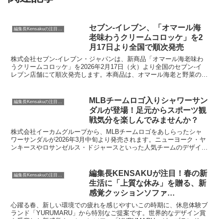
セブン‐イレブン、「オマール海
編集長Kensakuの注目ネタ
老味わうクリームコロッケ」を2
月17日より全国で順次発売
株式会社セブン‐イレブン・ジャパンは、新商品「オマール海老味わ
うクリームコロッケ」を2026年2月17日（火）より全国のセブン‐イ
レブン店舗にて順次発売します。本商品は、オマール海老と野菜の旨
味が凝縮されたアメリケーヌソースと、宮城県蔵王産の新鮮な牛乳を
使用した濃厚なクリームが特徴で、手軽に本格的な味わいを食卓に取
り入れられる一品です。
MLBチームロゴ入りシャワーサン
編集長Kensakuの注目ネタ
ダルが登場！足元からスポーツ観
戦気分を楽しんでみませんか？
株式会社イーカムグループから、MLBチームロゴをあしらったシャ
ワーサンダルが2026年3月中旬より発売されます。ニューヨーク・ヤ
ンキースやロサンゼルス・ドジャースといった人気チームのデザイン
が施されており、普段使いからレジャーまで幅広く活躍するアイテム
です。豊富なカラーバリエーションと魅力的な価格で、MLBファン
はもちろん、デイリーコーデにスポーティーなアクセントを加えたい
編集長KENSAKUが注目！春の新
編集長Kensakuの注目ネタ
方にもおすすめです。
生活に「上質な休み」を贈る、新
感覚クッションソファ
「YURUMARU」初の全品
心躍る春、新しい環境での疲れを感じやすいこの時期に、休息体験ブ
15%OFFセール開催！
ランド「YURUMARU」から特別なご提案です。世界的なデザイン賞