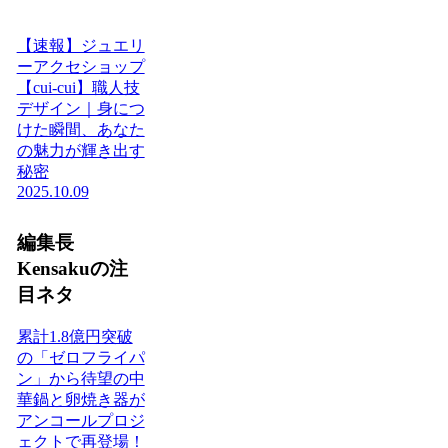
【速報】ジュエリ
ーアクセショップ
【cui-cui】職人技
デザイン｜身につ
けた瞬間、あなた
の魅力が輝き出す
秘密
2025.10.09
編集長
Kensakuの注
目ネタ
累計1.8億円突破
の「ゼロフライパ
ン」から待望の中
華鍋と卵焼き器が
アンコールプロジ
ェクトで再登場！