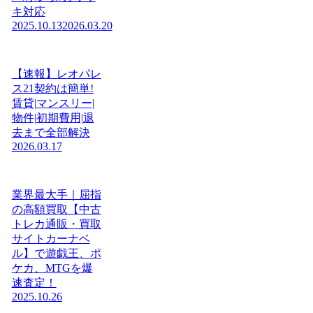
キ対応
2025.10.13
2026.03.20
【速報】レオパレ
ス21契約は簡単!
賃貸|マンスリー|
物件|初期費用|退
去まで全部解決
2026.03.17
業界最大手｜屈指
の高額買取【中古
トレカ通販・買取
サイトカーナベ
ル】で遊戯王、ポ
ケカ、MTGを爆
速査定！
2025.10.26