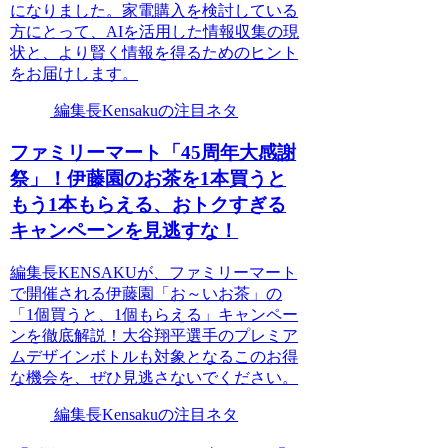
になりました。家電購入を検討している
方にとって、AIを活用した情報収集の現
状と、より賢く情報を得るためのヒント
をお届けします。
編集長Kensakuの注目ネタ
ファミリーマート「45周年大感謝
祭」！伊藤園のお茶を1本買うと
もう1本もらえる、おトクすぎる
キャンペーンを見逃すな！
編集長KENSAKUが、ファミリーマート
で開催される伊藤園「お～いお茶」の
「1個買うと、1個もらえる」キャンペー
ンを徹底解説！大谷翔平選手のプレミア
ムデザインボトルも対象となるこのお得
な機会を、ぜひ見逃さないでください。
編集長Kensakuの注目ネタ