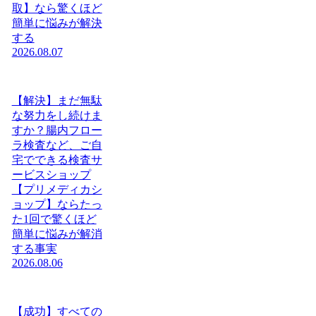
取】なら驚くほど
簡単に悩みが解決
する
2026.08.07
【解決】まだ無駄
な努力をし続けま
すか？腸内フロー
ラ検査など、ご自
宅でできる検査サ
ービスショップ
【プリメディカシ
ョップ】ならたっ
た1回で驚くほど
簡単に悩みが解消
する事実
2026.08.06
【成功】すべての