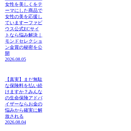
女性を美しくをテ
ーマにした商品で
女性の美を応援し
ていますーファビ
ウス公式ECサイ
トなら悩み解決｜
モンドセレクショ
ン金賞の秘密を公
開
2026.08.05
【真実】まだ無駄
な保険料を払い続
けますか？みんな
の生命保険アドバ
イザーならお金の
悩みから確実に解
放される
2026.08.04