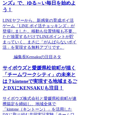
ンズ』で、ゆる～い毎日を始めよ
う！
LINEヤフーから、新感覚の育成ポイ活
ゲーム「LINE ポイ活チョッキンズ」が
登場しました。移動も位置情報も不要、
ただ放置するだけでLINEポイントが貯
まっていく、まさに「がんばらないポイ
活」を実現する無料アプリです。
編集長Kensakuの注目ネタ
サイボウズと愛媛県松前町が描く
「チームワークシティ」の未来と
は？kintoneで実現する地域まるご
とDXにKENSAKUも注目！
サイボウズ株式会社と愛媛県松前町が連
携協定を締結し、地域全体で
「kintone（キントーン）」を活用した
DXに取り組む共同実証実験「チームワ