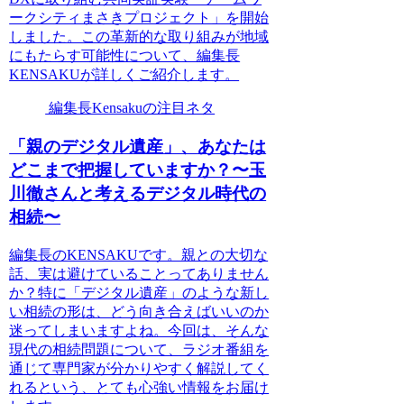
ークシティまさきプロジェクト」を開始
しました。この革新的な取り組みが地域
にもたらす可能性について、編集長
KENSAKUが詳しくご紹介します。
編集長Kensakuの注目ネタ
「親のデジタル遺産」、あなたは
どこまで把握していますか？〜玉
川徹さんと考えるデジタル時代の
相続〜
編集長のKENSAKUです。親との大切な
話、実は避けていることってありません
か？特に「デジタル遺産」のような新し
い相続の形は、どう向き合えばいいのか
迷ってしまいますよね。今回は、そんな
現代の相続問題について、ラジオ番組を
通じて専門家が分かりやすく解説してく
れるという、とても心強い情報をお届け