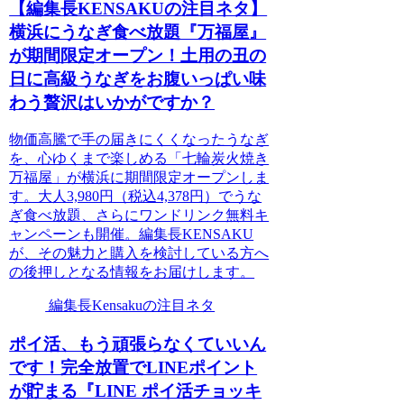
【編集長KENSAKUの注目ネタ】
横浜にうなぎ食べ放題『万福屋』
が期間限定オープン！土用の丑の
日に高級うなぎをお腹いっぱい味
わう贅沢はいかがですか？
物価高騰で手の届きにくくなったうなぎ
を、心ゆくまで楽しめる「七輪炭火焼き
万福屋」が横浜に期間限定オープンしま
す。大人3,980円（税込4,378円）でうな
ぎ食べ放題、さらにワンドリンク無料キ
ャンペーンも開催。編集長KENSAKU
が、その魅力と購入を検討している方へ
の後押しとなる情報をお届けします。
編集長Kensakuの注目ネタ
ポイ活、もう頑張らなくていいん
です！完全放置でLINEポイント
が貯まる『LINE ポイ活チョッキ