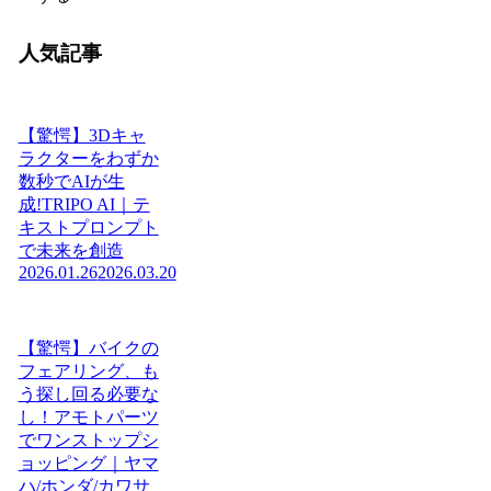
人気記事
【驚愕】3Dキャ
ラクターをわずか
数秒でAIが生
成!TRIPO AI｜テ
キストプロンプト
で未来を創造
2026.01.26
2026.03.20
【驚愕】バイクの
フェアリング、も
う探し回る必要な
し！アモトパーツ
でワンストップシ
ョッピング｜ヤマ
ハ/ホンダ/カワサ