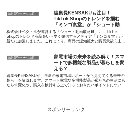
う大幅リニューアルを遂げた「P3」の魅力と、その開発に込められ
た熱い想いを深掘りし、購入を検討されている皆さんへ、その背中を
押す情報をお届けします。
編集長KENSAKUも注目！
編集長Kensakuの注目ネタ
TikTok Shopのトレンドを掴む
「ミンゴ食堂」が「ショート動画
取材班」に加盟
株式会社ベクトルが運営する「ショート動画取材班」に、TikTok
Shopのトレンド商品をいち早く発信するメディア「ミンゴ食堂」が
新たに加盟しました。これにより、商品の認知拡大と購買意欲向上が
期待されます。「ショート動画取材班」は多様なクリエイターが企業
情報をショート動画で発信し、リーチ保証と迅速な掲載でSNSでの
認知獲得を後押しします。
家電市場の未来を読み解く！スマ
編集長Kensakuの注目ネタ
ートで多機能な製品が暮らしを変
える？
編集長KENSAKUが、最新の家電市場レポートから見えてくる未来の
暮らしを解説します。スマート家電や多機能製品が私たちの生活にも
たらす変化や、購入を検討する上で知っておきたいポイントについ
て、温かい目線でお届けします。
スポンサーリンク