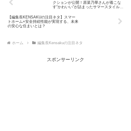
クションが公開！原菜乃華さんが着こな
す“かわいい”が詰まったサマースタイルに
注目！
【編集長KENSAKUの注目ネタ】スマー
トホーム×安全持続性能が実現する、未来
の安心な住まいとは？
ホーム
編集長Kensakuの注目ネタ
スポンサーリンク