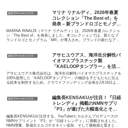
引するZ世代の消費行動や価値観を知ることは、ビジネスパーソンに
とっても、カルチャーに敏感な方々にとっても、きっと貴重な情報と
なるでしょう。ぜひ最後までお付き合いください。
マリナ リナルディ、2026年春夏
編集長Kensakuの注目ネタ
コレクション「The Best of」を
発表 – 新ブランドロゴとモノグラ
ムもデビュー
MARINA RINALDI（マリナ リナルディ）は、2026年春夏コレクショ
ン「The Best of」を発表しました。本コレクションでは、新たなブ
ランドロゴとモノグラム「MR」が導入され、ブランドの新たなアイ
デンティティを象徴しています。女性の多様なニーズに応え、親密な
関係を育むというブランドの価値観を称えるコレクションです。
アサヒユウアス、海洋生分解性バ
編集長Kensakuの注目ネタ
イオマスプラスチック製
「KAELOOPタンブラー」を活用
した絵本制作クラウドファンディ
アサヒユウアス株式会社は、海洋生分解性バイオマスプラスチックを
ングを開始
100%使用した「KAELOOPタンブラー」の物語を子どもたちに伝え
る絵本を制作するため、クラウドファンディング企画を2月16日より
開始します。本企画を通じて、環境問題への意識向上と持続可能な社
会の実現を目指します。
編集長KENSAKUが注目！『日経
編集長Kensakuの注目ネタ
トレンディ』掲載のNMNサプリ
「P3」が遂げた大幅進化とその
魅力
編集長KENSAKUが注目する、YouTuberヒカルさんプロデュースの
NMNサプリメント「P3」が『日経トレンディ』に掲載されました。
NMN増量、新成分エルゴチオネイン追加、そして価格据え置きとい