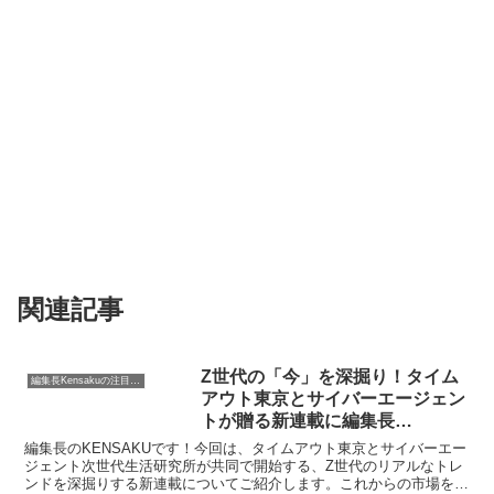
関連記事
Z世代の「今」を深掘り！タイム
編集長Kensakuの注目ネタ
アウト東京とサイバーエージェン
トが贈る新連載に編集長
KENSAKUも注目です
編集長のKENSAKUです！今回は、タイムアウト東京とサイバーエー
ジェント次世代生活研究所が共同で開始する、Z世代のリアルなトレ
ンドを深掘りする新連載についてご紹介します。これからの市場を牽