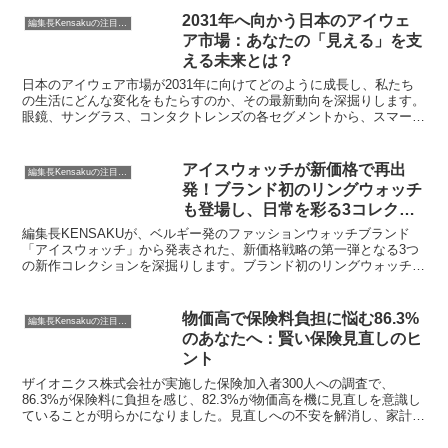
2031年へ向かう日本のアイウェ
編集長Kensakuの注目ネタ
ア市場：あなたの「見える」を支
える未来とは？
日本のアイウェア市場が2031年に向けてどのように成長し、私たち
の生活にどんな変化をもたらすのか、その最新動向を深掘りします。
眼鏡、サングラス、コンタクトレンズの各セグメントから、スマート
アイウェアの可能性まで、編集長KENSAKUが皆さんの気になるポイ
ントを解説します。
アイスウォッチが新価格で再出
編集長Kensakuの注目ネタ
発！ブランド初のリングウォッチ
も登場し、日常を彩る3コレクシ
ョンを徹底解説！
編集長KENSAKUが、ベルギー発のファッションウォッチブランド
「アイスウォッチ」から発表された、新価格戦略の第一弾となる3つ
の新作コレクションを深掘りします。ブランド初のリングウォッチ
「CHOUCHOU」をはじめ、「ICE mimi」「BEWATCH-CHRONO」
の魅力や価格、そして購入を検討する上で知っておきたいポイントを
ご紹介。きっと、あなたの日常を豊かにする一本が見つかるはずで
物価高で保険料負担に悩む86.3%
編集長Kensakuの注目ネタ
す。
のあなたへ：賢い保険見直しのヒ
ント
ザイオニクス株式会社が実施した保険加入者300人への調査で、
86.3%が保険料に負担を感じ、82.3%が物価高を機に見直しを意識し
ていることが明らかになりました。見直しへの不安を解消し、家計に
優しい保険選びのポイントを編集長KENSAKUが解説します。