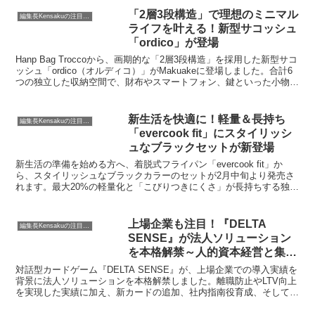
「2層3段構造」で理想のミニマル
編集長Kensakuの注目ネタ
ライフを叶える！新型サコッシュ
「ordico」が登場
Hanp Bag Troccoから、画期的な「2層3段構造」を採用した新型サコ
ッシュ「ordico（オルディコ）」がMakuakeに登場しました。合計6
つの独立した収納空間で、財布やスマートフォン、鍵といった小物類
をスマートに整理し、理想のミニマルライフをサポートします。撥水
性・強度・軽量性を兼ね備えたナイロン素材と、どんなスタイルにも
合う3色のカラーバリエーションも魅力です。
新生活を快適に！軽量＆長持ち
編集長Kensakuの注目ネタ
「evercook fit」にスタイリッシ
ュなブラックセットが新登場
新生活の準備を始める方へ、着脱式フライパン「evercook fit」か
ら、スタイリッシュなブラックカラーのセットが2月中旬より発売さ
れます。最大20%の軽量化と「こびりつきにくさ」が長持ちする独自
の技術で、毎日の料理から収納まで、キッチンでの時間を快適に変え
る魅力をお届けします。
上場企業も注目！『DELTA
編集長Kensakuの注目ネタ
SENSE』が法人ソリューション
を本格解禁～人的資本経営と集客
を両立する新プログラムとは？～
対話型カードゲーム『DELTA SENSE』が、上場企業での導入実績を
背景に法人ソリューションを本格解禁しました。離職防止やLTV向上
を実現した実績に加え、新カードの追加、社内指南役育成、そして集
客とESG貢献を両立する「公益還元型モデル」を実装。組織の課題
解決から新規顧客開拓までを支援する、その全貌に迫ります。