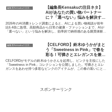
この取り組みは、全国のニュータウンが直面する問題への新たな解決
策となるかもしれません。
【編集長Kensakuの注目ネタ】
編集長Kensakuの注目ネタ
AIがあなたの買い物パートナー
に？「選べない」悩みを解決する
新トレンド2026
2026年のAI消費トレンド調査によると、AIによる買い物相談が前年
比6.4倍に急増。高額商品から日常の健康・ファッションまで、AIが
「選べない」という悩みを解決し、効率的で納得感のある購買体験を
提供している実態を、編集長Kensakuが深掘りします。
【CELFORD】鈴木ゆうかがまと
編集長Kensakuの注目ネタ
う「Sweetness in Pink」で春を
彩る！可憐さとエレガンスを兼ね
備えたピンクコレクション
CELFORDがモデルの鈴木ゆうかさんを起用し、ピンクを主役にした
「Sweetness in Pink」コレクションを公開しました。可憐さとエレ
ガンスをあわせ持つ多彩なピンクのアイテムが、この春の装いにとき
めきを添えます。
スポンサーリンク