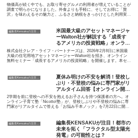
物価高が続く中でも、お取り寄せグルメの利用者が増えていることが
調査で明らかになりました。外食よりも手軽に、そしてお得に「贅
沢」を味わえるその魅力と、ふるさと納税をきっかけとした利用実態
について深掘りします。
米国最大級のアセットマネージャ
編集長Kensakuの注目ネタ
ーWalton社が解説する「成長す
るアメリカの投資戦略」オンライ
ン無料セミナー開催
株式会社クレア・ライフ・パートナーズは、2026年2月8日に米国最
大級の住宅用地アセットマネージャーWalton社を招き、オンライン
無料セミナー「成長するアメリカの投資戦略」を開催します。本セミ
ナーでは、米国住宅市場を支える「土地」に着目し、最新事例を交え
ながら市場動向と投資の考え方を紹介します。
夏休み明けの不安を解消！登校し
編集長Kensakuの注目ネタ
ぶり・不登校の悩みに専門家がリ
アルタイム回答【オンライン開
催】
2学期を前に登校への不安を抱えるお子さんを持つ保護者の方へ。オ
ンライン子育て塾「Nicotto!塾」が、登校しぶりや不登校の悩みに専
門家がリアルタイムで答える「お悩み千本ノック」を7月22日に開催
します。初月無料で参加できるこの機会に、具体的な解決策のヒント
を見つけてみませんか？
編集長KENSAKUが注目！都市の
編集長Kensakuの注目ネタ
未来を拓く「フラクタル型太陽光
発電」の可能性とは？