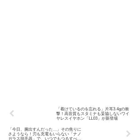
「着けているのを忘れる」片耳3.4gの衝
撃！高音質もスタミナも妥協しないワイ
ヤレスイヤホン「LL03」が新登場
「今日、腕出すんだった…」その焦りに
さようなら！刃も充電もいらない「ナノ
ガラス脱毛器」で、いつでもつるすべ肌