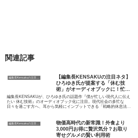
関連記事
【編集長KENSAKUの注目ネタ】
編集長Kensakuの注目ネタ
ひろゆき氏が提案する「休む技
術」がオーディオブックに！忙し
い現代人に贈る戦略的休息法と
編集長KENSAKUが、ひろゆき氏の話題作『僕が忙しい現代人に伝え
は？
たい 休む技術』のオーディオブック化に注目。現代社会の多忙な
日々を過ごす方へ、耳から気軽にインプットできる「戦略的休息法」
の魅力と、その内容について詳しくご紹介します。
物価高時代の新常識！外食より
編集長Kensakuの注目ネタ
3,000円お得に贅沢気分？お取り
寄せグルメの賢い利用術