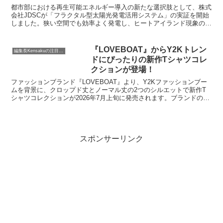
都市部における再生可能エネルギー導入の新たな選択肢として、株式
会社JDSCが「フラクタル型太陽光発電活用システム」の実証を開始
しました。狭い空間でも効率よく発電し、ヒートアイランド現象の緩
和にも貢献するこの革新的な技術について、編集長KENSAKUが詳し
くご紹介します。
『LOVEBOAT』からY2Kトレン
編集長Kensakuの注目ネタ
ドにぴったりの新作Tシャツコレ
クションが登場！
ファッションブランド『LOVEBOAT』より、Y2Kファッションブー
ムを背景に、クロップド丈とノーマル丈の2つのシルエットで新作T
シャツコレクションが2026年7月上旬に発売されます。ブランドの象
徴的なロゴやハートロゴがあしらわれ、価格は各3,190円（税込）で
す。
スポンサーリンク