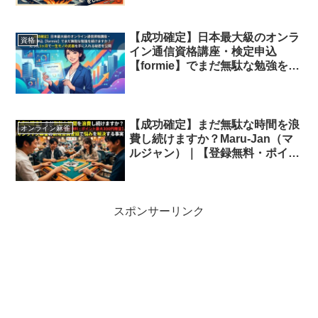
か？
【成功確定】日本最大級のオンラ
資格
イン通信資格講座・検定申込
【formie】でまだ無駄な勉強を続
けますか？たった1ヶ月で一生モ
ノの武器を手に入れる秘密を公開
【成功確定】まだ無駄な時間を浪
オンライン麻雀
費し続けますか？Maru-Jan（マ
ルジャン）｜【登録無料・ポイン
ト最大300円贈呈】オンライン麻
雀の新規会員登録で悩みを解決す
る事実
スポンサーリンク