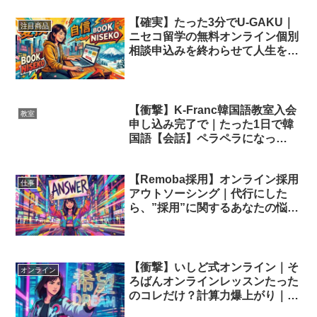
【確実】たった3分でU-GAKU｜
注目商品
ニセコ留学の無料オンライン個別
相談申込みを終わらせて人生を変
える手順
【衝撃】K-Franc韓国語教室入会
教室
申し込み完了で｜たった1日で韓
国語【会話】ペラペラになっ
た"秘密"
【Remoba採用】オンライン採用
仕事
アウトソーシング｜代行にした
ら、”採用”に関するあなたの悩み
が全部解決した話｜今すぐ試して
みて
【衝撃】いしど式オンライン｜そ
オンライン
ろばんオンラインレッスンたった
のコレだけ？計算力爆上がり｜子
供の未来を拓く