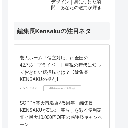
デザイン｜身につけた瞬
間、あなたの魅力が輝き出
す秘密
編集長Kensakuの注目ネタ
老人ホーム「個室対応」は全国の
42.7%！プライベート重視の時代に知っ
ておきたい選択肢とは？【編集長
KENSAKUの視点】
2026.08.08
編集長Kensakuの注目ネタ
SOPPY楽天市場店が5周年！編集長
KENSAKUが選ぶ、暮らしを彩る便利家
電と最大10,000円OFFの感謝祭キャンペ
ーン