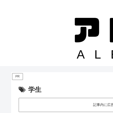
PR
学生
記事内に広