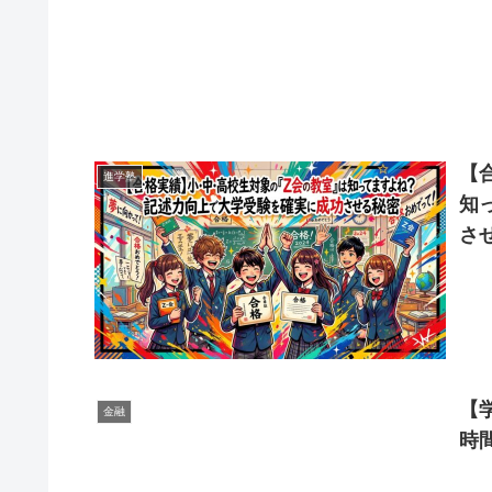
【
進学塾
知
さ
【
金融
時