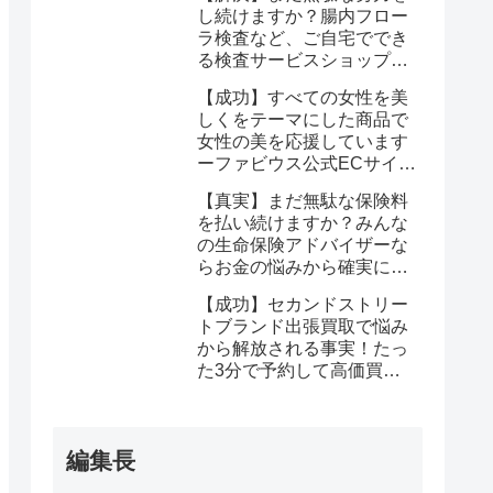
みが解決する
し続けますか？腸内フロー
ラ検査など、ご自宅ででき
る検査サービスショップ
【プリメディカショップ】
【成功】すべての女性を美
ならたった1回で驚くほど
しくをテーマにした商品で
簡単に悩みが解消する事実
女性の美を応援しています
ーファビウス公式ECサイト
なら悩み解決｜モンドセレ
【真実】まだ無駄な保険料
クション金賞の秘密を公開
を払い続けますか？みんな
の生命保険アドバイザーな
らお金の悩みから確実に解
放される
【成功】セカンドストリー
トブランド出張買取で悩み
から解放される事実！たっ
た3分で予約して高価買取
を確定しませんか？
編集長