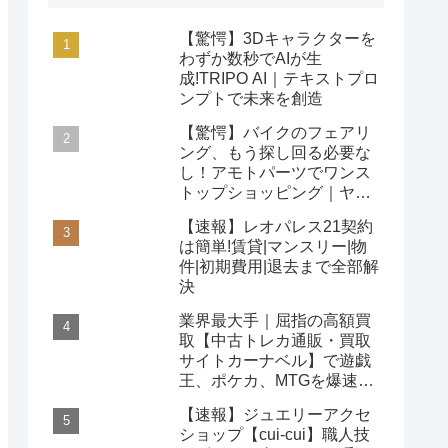
【驚愕】3Dキャラクターを
わずか数秒でAIが生
成!TRIPO AI｜テキストプロ
ンプトで未来を創造
【驚愕】バイクのフェアリ
ング、もう探し回る必要な
し！アモトパーツでワンス
トップショッピング｜ヤマ
ハ/ホンダ/カワサキ対応
【速報】レオパレス21契約
は簡単!賃貸|マンスリー|物
件|初期費用|退去まで全部解
決
業界最大手｜屈指の高額買
取【中古トレカ通販・買取
サイトカーナベル】で遊戯
王、ポケカ、MTGを爆速査
定！
【速報】ジュエリーアクセ
ショップ【cui-cui】職人技