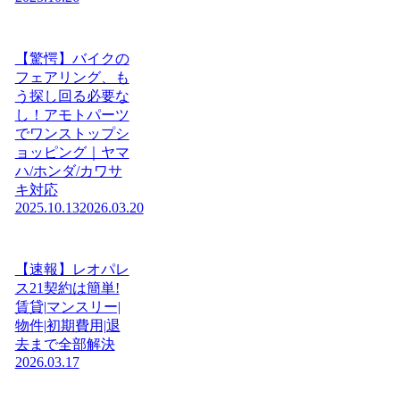
【驚愕】バイクの
フェアリング、も
う探し回る必要な
し！アモトパーツ
でワンストップシ
ョッピング｜ヤマ
ハ/ホンダ/カワサ
キ対応
2025.10.13
2026.03.20
【速報】レオパレ
ス21契約は簡単!
賃貸|マンスリー|
物件|初期費用|退
去まで全部解決
2026.03.17