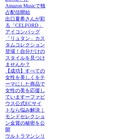
Amazon Musicで独
占配信開始
出口夏希さんが彩
る「CELFORD」
アイコンバッグ
「リュタン」カス
タムコレクション
登場！自分だけの
スタイルを見つけ
ませんか？
【成功】すべての
女性を美しくをテ
ーマにした商品で
女性の美を応援し
ていますーファビ
ウス公式ECサイ
トなら悩み解決｜
モンドセレクショ
ン金賞の秘密を公
開
ウルトラマンシリ