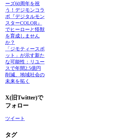
ーズ60周年を祝
う！デジモンコラ
ボ『デジタルモン
スターCOLOR』
でヒーローと怪獣
を育成しません
か？
「ジモティースポ
ット」が示す新た
な可能性：リユー
スで年間2.5億円
削減、地域社会の
未来を拓く
X(旧Twitter)で
フォロー
ツイート
タグ