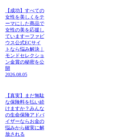
【成功】すべての
女性を美しくをテ
ーマにした商品で
女性の美を応援し
ていますーファビ
ウス公式ECサイ
トなら悩み解決｜
モンドセレクショ
ン金賞の秘密を公
開
2026.08.05
【真実】まだ無駄
な保険料を払い続
けますか？みんな
の生命保険アドバ
イザーならお金の
悩みから確実に解
放される