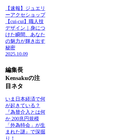
【速報】ジュエリ
ーアクセショップ
【cui-cui】職人技
デザイン｜身につ
けた瞬間、あなた
の魅力が輝き出す
秘密
2025.10.09
編集長
Kensakuの注
目ネタ
いま日本経済で何
が起きている？
『為替介入とは何
か 200兆円規模
「外為特会」が生
まれた謎』で深掘
り！