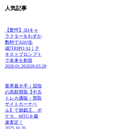
人気記事
【驚愕】3Dキャ
ラクターをわずか
数秒でAIが生
成!TRIPO AI｜テ
キストプロンプト
で未来を創造
2026.01.26
2026.03.20
業界最大手｜屈指
の高額買取【中古
トレカ通販・買取
サイトカーナベ
ル】で遊戯王、ポ
ケカ、MTGを爆
速査定！
2025.10.26