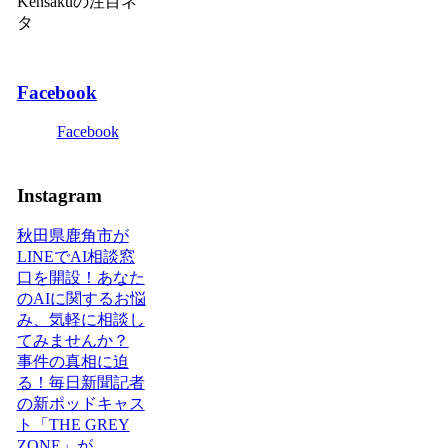
Kensakuの注目ネ
タ
Facebook
Facebook
Instagram
秋田県鹿角市が
LINEでAI相談窓
口を開設！あなた
のAIに関するお悩
み、気軽に相談し
てみませんか？
事件の真相に迫
る！毎日新聞記者
の新ポッドキャス
ト「THE GREY
ZONE」が