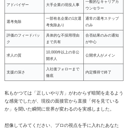
一般的なキャリアカ
アドバイザー
大手企業の現役人事
ウンセラー
一部有名企業の1次選
通常の選考ステップ
選考免除
考免除あり
のみ
評価のフィードバッ
具体的な不採用理由
合否結果のみの通知
ク
まで共有
が中心
10,000件以上の非公
求人の質
公開求人がメイン
開求人
入社後フォローまで
支援の深さ
内定獲得で終了
徹底
私もかつては「正しいやり方」がわからず暗闇を走るよう
な感覚でしたが、現役の面接官から直接「何を見ている
か」を聞いた瞬間に世界が変わるのを実感しました。
想像してみてください、プロの視点を手に入れたあなた