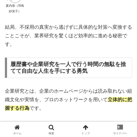
案内係（羽鳥
紗栄子）
結局、不採用の真実から逃げずに具体的な対策へ変換する
ことこそが、業界研究を驚くほど効率的に進める秘密で
す。
履歴書や企業研究を一人で行う時間の無駄を捨
てて自由な人生を手にする勇気
企業研究とは、企業のホームページからは読み取れない組
織文化や実情を、プロのネットワークを用いて
立体的に把
握する行為
です。
20歳前後の貴重な時間をたった1枚の履歴書作成に数日費
やすのは、人生の大きな損失である事実に気づいてくださ
ホーム
検索
トップ
サイドバー