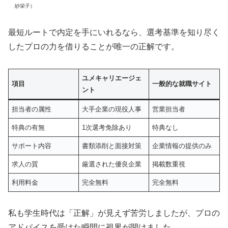
紗栄子）
最短ルートで内定を手にいれるなら、選考基準を知り尽く
したプロの力を借りることが唯一の正解です。
ユメキャリエージェ
項目
一般的な就職サイト
ント
担当者の属性
大手企業の現役人事
営業担当者
特典の有無
1次選考免除あり
特典なし
サポート内容
書類添削と面接対策
企業情報の提供のみ
求人の質
厳選された優良企業
掲載数重視
利用料金
完全無料
完全無料
私も学生時代は「正解」が見えず苦労しましたが、プロの
アドバイスを受けた瞬間に視界が開けました。