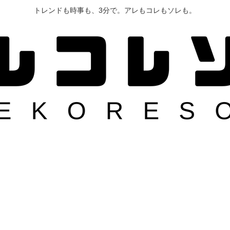
トレンドも時事も、3分で。アレもコレもソレも。