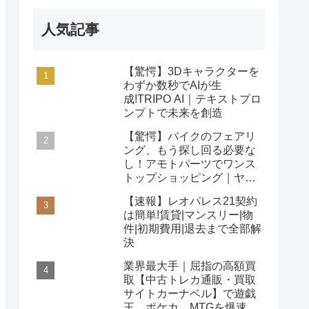
人気記事
【驚愕】3Dキャラクターを
わずか数秒でAIが生
成!TRIPO AI｜テキストプロ
ンプトで未来を創造
【驚愕】バイクのフェアリ
ング、もう探し回る必要な
し！アモトパーツでワンス
トップショッピング｜ヤマ
ハ/ホンダ/カワサキ対応
【速報】レオパレス21契約
は簡単!賃貸|マンスリー|物
件|初期費用|退去まで全部解
決
業界最大手｜屈指の高額買
取【中古トレカ通販・買取
サイトカーナベル】で遊戯
王、ポケカ、MTGを爆速査