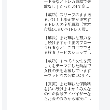
ード等などトレカ買取で失
敗なし｜たった3分で高価
買取を手にいれるチャンス
【成功】スリーブのまま送
るだけ！上場企業が運営す
るトレカの宅配買取【古本
市場(ふるいち)トレカ買
取】なら驚くほど簡単に悩
【解決】まだ無駄な努力を
みが解決する
し続けますか？腸内フロー
ラ検査など、ご自宅ででき
る検査サービスショップ
【プリメディカショップ】
【成功】すべての女性を美
ならたった1回で驚くほど
しくをテーマにした商品で
簡単に悩みが解消する事実
女性の美を応援しています
ーファビウス公式ECサイト
なら悩み解決｜モンドセレ
【真実】まだ無駄な保険料
クション金賞の秘密を公開
を払い続けますか？みんな
の生命保険アドバイザーな
らお金の悩みから確実に解
放される