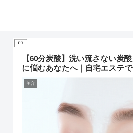
PR
【60分炭酸】洗い流さない炭酸
に悩むあなたへ｜自宅エステで
美容