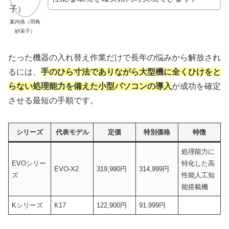
案内係（羽鳥
紗栄子）
たった機器の入れ替え作業だけで長年の悩みから解放され
るには、
手のひら寸法でありながら大型機に全くひけをと
らない処理能力を備えた小型パソコンの導入
が成功を確定
させる最短の手順です。
シリーズ
代表モデル
定価
特別価格
特徴
処理能力に
EVOシリー
特化した高
EVO-X2
319,990円
314,999円
ズ
性能人工知
能搭載機
Kシリーズ
K17
122,900円
91,999円