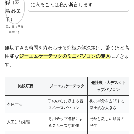
に入ることは私が断言します
案内係（羽鳥
紗栄子）
無駄すぎる時間を終わらせる究極の解決策は、驚くほど高
性能な
ジーエムケーテックのミニパソコンの導入
に尽きま
す。
他社製巨大デスクト
比較項目
ジーエムケーテック
ップパソコン
手のひらに収まる省
机の半分を占領する
本体寸法
スペースパソコン
威圧的な大きさ
専用チップ搭載によ
発熱と激しい騒音の
人工知能処理
るスムーズな動作
発生