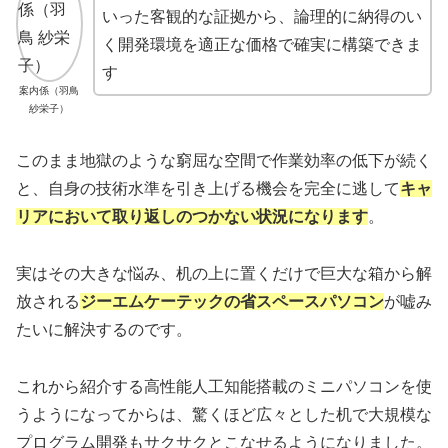
いった客観的な証拠から、論理的に納得のい
く開発環境を適正な価格で確実に構築できま
す
案内係（羽鳥
紗栄子）
このまま地獄のような窮屈な空間で作業効率の低下が続く
と、自身の技術水準を引き上げる機会を完全に逃して
キャ
リアにおいて取り返しのつかない状況になります
。
実はその大きな悩み、机の上に置くだけで巨大な箱から解
放される
ジーエムケーテックの省スペースパソコン
が嘘み
たいに解決するのです。
これから紹介する高性能人工知能搭載のミニパソコンを使
うようになってからは、驚くほど広々とした机で大規模な
プログラム開発もサクサクとこなせるようになりました。