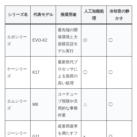
人工知能処
冷却音の静
シリーズ名
代表モデル
推奨用途
理
かさ
最先端の開
エボシリー
発環境と大
EVO-X2
◎
◯
ズ
規模言語モ
デル実行
最新世代プ
ケーシリー
ロセッサに
K17
◯
◯
ズ
よる負荷の
高い処理
ユーチュー
エムシリー
ブ視聴や汎
M8
△
◯
ズ
用的な事務
作業
産業用基準
ジーシリー
を満たすフ
G11
×
◎