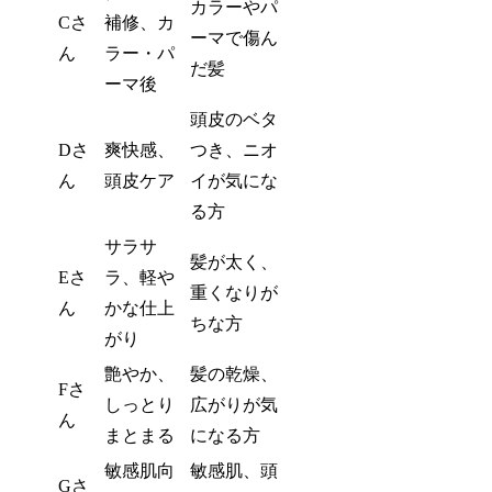
カラーやパ
Cさ
補修、カ
ーマで傷ん
ん
ラー・パ
だ髪
ーマ後
頭皮のベタ
Dさ
爽快感、
つき、ニオ
ん
頭皮ケア
イが気にな
る方
サラサ
髪が太く、
Eさ
ラ、軽や
重くなりが
ん
かな仕上
ちな方
がり
艶やか、
髪の乾燥、
Fさ
しっとり
広がりが気
ん
まとまる
になる方
敏感肌向
敏感肌、頭
Gさ