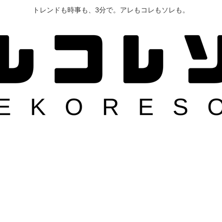
トレンドも時事も、3分で。アレもコレもソレも。