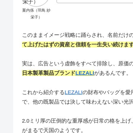
案内係（羽鳥 紗
栄子）
このままイメージ戦略に踊らされ、名前だけ
て上げたはずの資産と信頼を一生失い続けま
実は、広告という虚飾をすべて排除し、原価
日本製革製品ブランド
LEZALI
があるんです。
これから紹介する
LEZALI
の財布やバッグを愛
で、他の既製品では決して味わえない深い光
2.0ミリ厚の圧倒的な重厚感が日常の格を上げ
がまるで天国のようです。