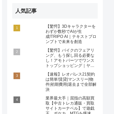
人気記事
【驚愕】3Dキャラクターを
わずか数秒でAIが生
成!TRIPO AI｜テキストプロ
ンプトで未来を創造
【驚愕】バイクのフェアリ
ング、もう探し回る必要な
し！アモトパーツでワンス
トップショッピング｜ヤマ
ハ/ホンダ/カワサキ対応
【速報】レオパレス21契約
は簡単!賃貸|マンスリー|物
件|初期費用|退去まで全部解
決
業界最大手｜屈指の高額買
取【中古トレカ通販・買取
サイトカーナベル】で遊戯
王、ポケカ、MTGを爆速査