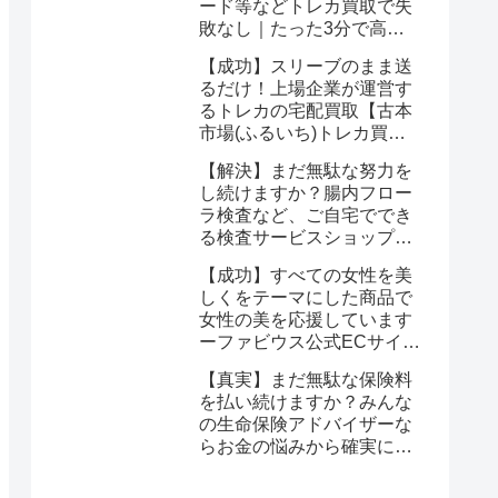
ード等などトレカ買取で失
敗なし｜たった3分で高価
買取を手にいれるチャンス
【成功】スリーブのまま送
るだけ！上場企業が運営す
るトレカの宅配買取【古本
市場(ふるいち)トレカ買
取】なら驚くほど簡単に悩
【解決】まだ無駄な努力を
みが解決する
し続けますか？腸内フロー
ラ検査など、ご自宅ででき
る検査サービスショップ
【プリメディカショップ】
【成功】すべての女性を美
ならたった1回で驚くほど
しくをテーマにした商品で
簡単に悩みが解消する事実
女性の美を応援しています
ーファビウス公式ECサイト
なら悩み解決｜モンドセレ
【真実】まだ無駄な保険料
クション金賞の秘密を公開
を払い続けますか？みんな
の生命保険アドバイザーな
らお金の悩みから確実に解
放される