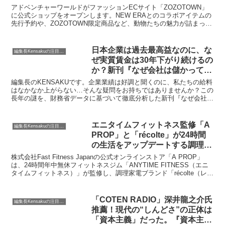
物愛が詰まったファッションアイ
アドベンチャーワールドがファッションECサイト「ZOZOTOWN」
テムに注目です！
に公式ショップをオープンします。NEW ERAとのコラボアイテムの
先行予約や、ZOZOTOWN限定商品など、動物たちの魅力が詰まった
約400アイテムが展開されます。日常に溶け込む洗練されたデザイン
で、動物たちといつも一緒にいられるようなライフスタイルグッズの
魅力をご紹介します。
日本企業は過去最高益なのに、な
編集長Kensakuの注目ネタ
ぜ実質賃金は30年下がり続けるの
か？新刊『なぜ会社は儲かっても
人を豊かにできないのか』が「分
編集長のKENSAKUです。企業業績は好調と聞くのに、私たちの給料
配のねじれ」を徹底解明
はなかなか上がらない…そんな疑問をお持ちではありませんか？この
長年の謎を、財務省データに基づいて徹底分析した新刊『なぜ会社は
儲かっても人を豊かにできないのか』が、方丈社から2026年6月23日
に発売されます。本書は、日本経済に潜む「分配のねじれ」の正体を
明らかにし、私たちが直面する経済的課題への新たな視点と解決策を
エニタイムフィットネス監修「A
編集長Kensakuの注目ネタ
提示してくれるでしょう。ぜひ、この機会に手に取ってみませんか？
PROP」と「récolte」が24時間
の生活をアップデートする調理家
電シリーズを発売
株式会社Fast Fitness Japanの公式オンラインストア「A PROP」
は、24時間年中無休フィットネスジム「ANYTIME FITNESS（エニ
タイムフィットネス）」が監修し、調理家電ブランド「récolte（レコ
ルト）」と共同開発した調理家電シリーズを1月16日より発売しまし
た。このシリーズは「24H LIFE GEAR」プロジェクトの第一弾とし
て、「コードレスブレンダー」と「チキン＆ボイルクッカー」を提供
「COTEN RADIO」深井龍之介氏
編集長Kensakuの注目ネタ
し、運動と食事の習慣化をサポートします。
推薦！現代の“しんどさ”の正体は
「資本主義」だった。『資本主義