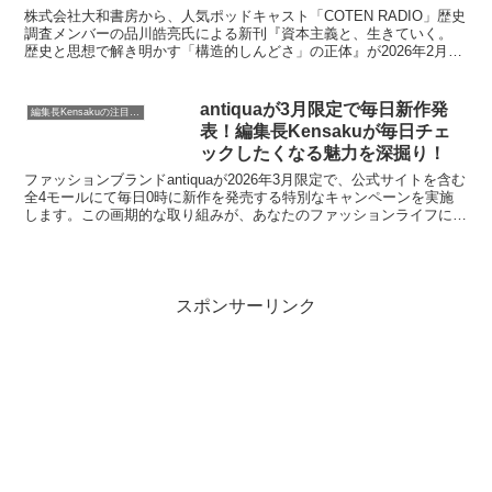
と、生きていく。』で新しい生き
株式会社大和書房から、人気ポッドキャスト「COTEN RADIO」歴史
方を見つけよう
調査メンバーの品川皓亮氏による新刊『資本主義と、生きていく。
歴史と思想で解き明かす「構造的しんどさ」の正体』が2026年2月18
日に発売されます。常に私たちを苦しめる「何かに追われる不安」や
「しんどさ」の根源を、歴史と思想から解き明かし、資本主義との適
切な距離感を提案する一冊です。
antiquaが3月限定で毎日新作発
編集長Kensakuの注目ネタ
表！編集長Kensakuが毎日チェ
ックしたくなる魅力を深掘り！
ファッションブランドantiquaが2026年3月限定で、公式サイトを含む
全4モールにて毎日0時に新作を発売する特別なキャンペーンを実施
します。この画期的な取り組みが、あなたのファッションライフにど
のような変化をもたらすのか、編集長Kensakuがその魅力と楽しみ方
をご紹介します。
スポンサーリンク