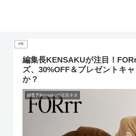
PR
編集長KENSAKUが注目！FOR
ズ、30%OFF＆プレゼントキ
か？
編集長Kensakuの注目ネタ