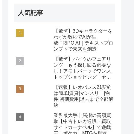
人気記事
【驚愕】3Dキャラクターを
わずか数秒でAIが生
成!TRIPO AI｜テキストプロ
ンプトで未来を創造
【驚愕】バイクのフェアリ
ング、もう探し回る必要な
し！アモトパーツでワンス
トップショッピング｜ヤマ
ハ/ホンダ/カワサキ対応
【速報】レオパレス21契約
は簡単!賃貸|マンスリー|物
件|初期費用|退去まで全部解
決
業界最大手｜屈指の高額買
取【中古トレカ通販・買取
サイトカーナベル】で遊戯
王、ポケカ、MTGを爆速査