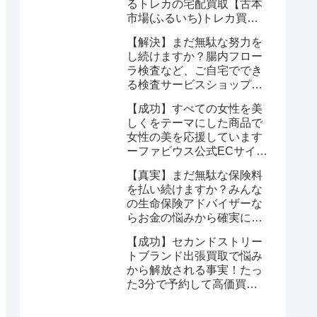
るトレカの宅配買取【古本
市場(ふるいち)トレカ買
取】なら驚くほど簡単に悩
【解決】まだ無駄な努力を
みが解決する
し続けますか？腸内フロー
ラ検査など、ご自宅ででき
る検査サービスショップ
【プリメディカショップ】
【成功】すべての女性を美
ならたった1回で驚くほど
しくをテーマにした商品で
簡単に悩みが解消する事実
女性の美を応援しています
ーファビウス公式ECサイト
なら悩み解決｜モンドセレ
【真実】まだ無駄な保険料
クション金賞の秘密を公開
を払い続けますか？みんな
の生命保険アドバイザーな
らお金の悩みから確実に解
放される
【成功】セカンドストリー
トブランド出張買取で悩み
から解放される事実！たっ
た3分で予約して高価買取
を確定しませんか？