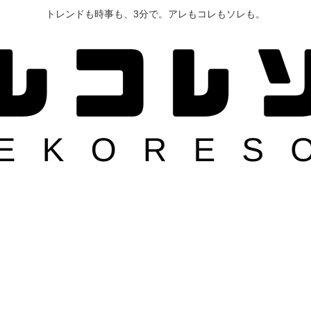
トレンドも時事も、3分で。アレもコレもソレも。