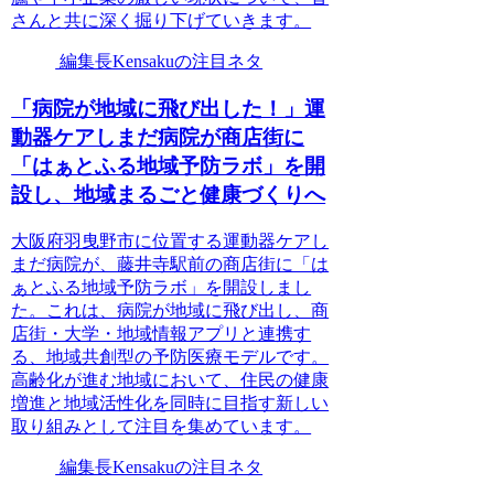
さんと共に深く掘り下げていきます。
編集長Kensakuの注目ネタ
「病院が地域に飛び出した！」運
動器ケアしまだ病院が商店街に
「はぁとふる地域予防ラボ」を開
設し、地域まるごと健康づくりへ
大阪府羽曳野市に位置する運動器ケアし
まだ病院が、藤井寺駅前の商店街に「は
ぁとふる地域予防ラボ」を開設しまし
た。これは、病院が地域に飛び出し、商
店街・大学・地域情報アプリと連携す
る、地域共創型の予防医療モデルです。
高齢化が進む地域において、住民の健康
増進と地域活性化を同時に目指す新しい
取り組みとして注目を集めています。
編集長Kensakuの注目ネタ