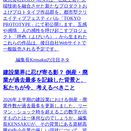
端技術を融合させた新たなプロダクトお
よびプロトタイプ作品群を、都市型クリ
エイティブフェスティバル「TOKYO
PROTOTYPE」にて初公開します。五感
や感情、人の感性を呼び起こすプロジェ
クト「呼色（よびいろ）」から生まれた
これらの作品は、後日自社Webサイトで
一般販売される予定です。
編集長Kensakuの注目ネタ
建設業界に忍び寄る影？ 倒産・廃
業が過去最多を記録した背景と、
私たちが今、考えるべきこと
2026年上半期の建設業における倒産・廃
業件数が過去最多を更新しました。リー
マン・ショック時を超えるこの数字が示
すものとは一体何なのでしょうか。編集
長KENSAKUが、その背景にある資材高
騰や中小企業の厳しい現状について、皆