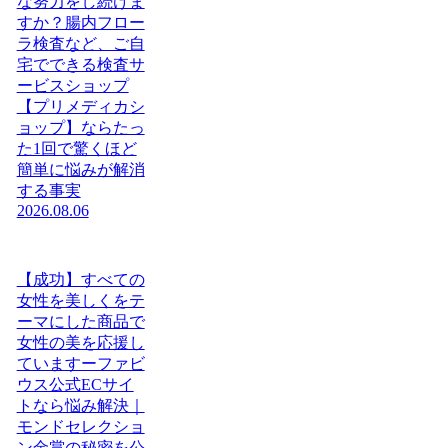
な努力をし続けま
すか？腸内フロー
ラ検査など、ご自
宅でできる検査サ
ービスショップ
【プリメディカシ
ョップ】ならたっ
た1回で驚くほど
簡単に悩みが解消
する事実
2026.08.06
【成功】すべての
女性を美しくをテ
ーマにした商品で
女性の美を応援し
ていますーファビ
ウス公式ECサイ
トなら悩み解決｜
モンドセレクショ
ン金賞の秘密を公