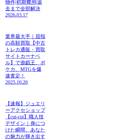
物件|初期費用|退
去まで全部解決
2026.03.17
業界最大手｜屈指
の高額買取【中古
トレカ通販・買取
サイトカーナベ
ル】で遊戯王、ポ
ケカ、MTGを爆
速査定！
2025.10.26
【速報】ジュエリ
ーアクセショップ
【cui-cui】職人技
デザイン｜身につ
けた瞬間、あなた
の魅力が輝き出す