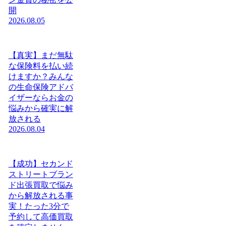
開
2026.08.05
【真実】まだ無駄
な保険料を払い続
けますか？みんな
の生命保険アドバ
イザーならお金の
悩みから確実に解
放される
2026.08.04
【成功】セカンド
ストリートブラン
ド出張買取で悩み
から解放される事
実！たった3分で
予約して高価買取