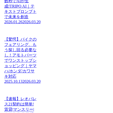
数秒でAIが生
成!TRIPO AI｜テ
キストプロンプト
で未来を創造
2026.01.26
2026.03.20
【驚愕】バイクの
フェアリング、も
う探し回る必要な
し！アモトパーツ
でワンストップシ
ョッピング｜ヤマ
ハ/ホンダ/カワサ
キ対応
2025.10.13
2026.03.20
【速報】レオパレ
ス21契約は簡単!
賃貸|マンスリー|