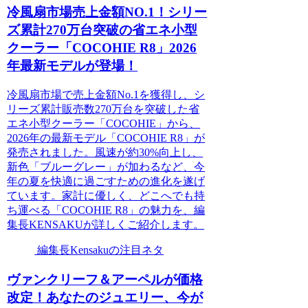
冷風扇市場売上金額NO.1！シリー
ズ累計270万台突破の省エネ小型
クーラー「COCOHIE R8」2026
年最新モデルが登場！
冷風扇市場で売上金額No.1を獲得し、シ
リーズ累計販売数270万台を突破した省
エネ小型クーラー「COCOHIE」から、
2026年の最新モデル「COCOHIE R8」が
発売されました。風速が約30%向上し、
新色「ブルーグレー」が加わるなど、今
年の夏を快適に過ごすための進化を遂げ
ています。家計に優しく、どこへでも持
ち運べる「COCOHIE R8」の魅力を、編
集長KENSAKUが詳しくご紹介します。
編集長Kensakuの注目ネタ
ヴァンクリーフ＆アーペルが価格
改定！あなたのジュエリー、今が