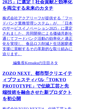
2025」に選定！社会貢献と効率化
を両立する未来のカタチ
株式会社アクアリーフが提供する「フー
ドバンク業務管理システム」が、「日本
のサービスイノベーション2025」に選定
されました。共同開発による価値共創を
通じてフードバンク活動の効率化と適正
化を実現し、食品ロス削減と生活困窮者
支援に貢献するその革新的な取り組みに
迫ります。
編集長Kensakuの注目ネタ
ZOZO NEXT、都市型クリエイテ
ィブフェスティバル「TOKYO
PROTOTYPE」で伝統工芸と先
端技術を融合させた新プロダクト
を初公開
株式会社ZOZO NEXTは、伝統工芸と先