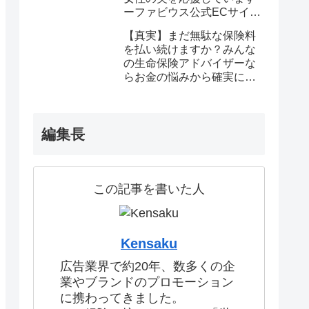
ーファビウス公式ECサイト
なら悩み解決｜モンドセレ
【真実】まだ無駄な保険料
クション金賞の秘密を公開
を払い続けますか？みんな
の生命保険アドバイザーな
らお金の悩みから確実に解
放される
編集長
この記事を書いた人
Kensaku
広告業界で約20年、数多くの企
業やブランドのプロモーション
に携わってきました。