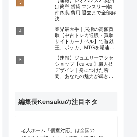
【速報】レオパレス21契約
は簡単!賃貸|マンスリー|物
件|初期費用|退去まで全部解
決
業界最大手｜屈指の高額買
取【中古トレカ通販・買取
サイトカーナベル】で遊戯
王、ポケカ、MTGを爆速査
定！
【速報】ジュエリーアクセ
ショップ【cui-cui】職人技
デザイン｜身につけた瞬
間、あなたの魅力が輝き出
す秘密
編集長Kensakuの注目ネタ
老人ホーム「個室対応」は全国の