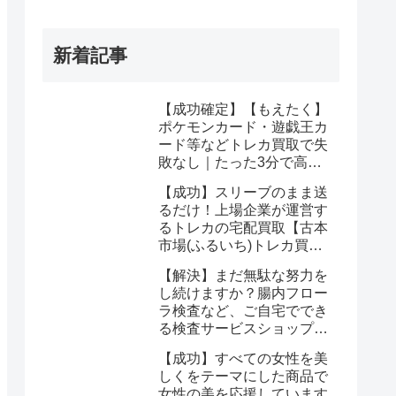
新着記事
【成功確定】【もえたく】
ポケモンカード・遊戯王カ
ード等などトレカ買取で失
敗なし｜たった3分で高価
買取を手にいれるチャンス
【成功】スリーブのまま送
るだけ！上場企業が運営す
るトレカの宅配買取【古本
市場(ふるいち)トレカ買
取】なら驚くほど簡単に悩
【解決】まだ無駄な努力を
みが解決する
し続けますか？腸内フロー
ラ検査など、ご自宅ででき
る検査サービスショップ
【プリメディカショップ】
【成功】すべての女性を美
ならたった1回で驚くほど
しくをテーマにした商品で
簡単に悩みが解消する事実
女性の美を応援しています