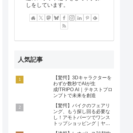
しをしています。
人気記事
【驚愕】3Dキャラクターを
わずか数秒でAIが生
成!TRIPO AI｜テキストプロ
ンプトで未来を創造
【驚愕】バイクのフェアリ
ング、もう探し回る必要な
し！アモトパーツでワンス
トップショッピング｜ヤマ
ハ/ホンダ/カワサキ対応