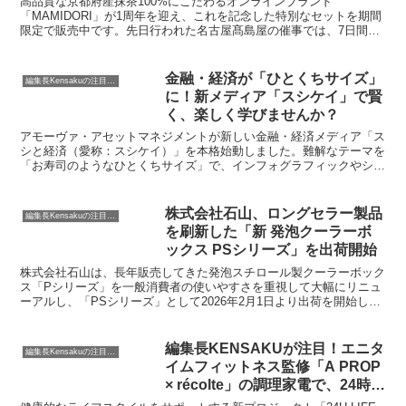
高品質な京都府産抹茶100%にこだわるオンラインブランド
「MAMIDORI」が1周年を迎え、これを記念した特別なセットを期間
限定で販売中です。先日行われた名古屋髙島屋の催事では、7日間で
約5500個もの販売を記録した人気の抹茶大福をはじめ、冬季限定で
復活したマカロンなど、MAMIDORIの魅力を存分に味わえる商品が
揃っています。
金融・経済が「ひとくちサイズ」
編集長Kensakuの注目ネタ
に！新メディア「スシケイ」で賢
く、楽しく学びませんか？
アモーヴァ・アセットマネジメントが新しい金融・経済メディア「ス
シと経済（愛称：スシケイ）」を本格始動しました。難解なテーマを
「お寿司のようなひとくちサイズ」で、インフォグラフィックやショ
ート動画を使い、分かりやすく届ける点が魅力です。忙しい日々の中
でも、気軽に経済ニュースに触れ、新しい発見に出会えるかもしれま
せん。
株式会社石山、ロングセラー製品
編集長Kensakuの注目ネタ
を刷新した「新 発泡クーラーボ
ックス PSシリーズ」を出荷開始
株式会社石山は、長年販売してきた発泡スチロール製クーラーボック
ス「Pシリーズ」を一般消費者の使いやすさを重視して大幅にリニュ
ーアルし、「PSシリーズ」として2026年2月1日より出荷を開始しま
した。軽量性と断熱性という従来の特長はそのままに、内寸の収納力
向上やスリムな外観設計など、多岐にわたる改良が施されています。
編集長KENSAKUが注目！エニタ
編集長Kensakuの注目ネタ
イムフィットネス監修「A PROP
× récolte」の調理家電で、24時間
の生活をアップデートしません