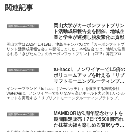
関連記事
岡山大学がカーボンフットプリン
編集長Kensakuの注目ネタ
ト活動成果報告会を開催、地域企
業と学生が連携し脱炭素化に貢献
岡山大学は2026年1月19日、津島キャンパスにて「カーボンフットプ
リント活動成果報告会」を開催しました。本報告会では、地域で注目
される「きびだんご」のカーボンフットプリント（CFP）算定プロジ
ェクトの成果と、経済学部学生が地域企業と連携して取り組んだ「カ
ーボンフットプリントチャレンジ」の活動が広く共有されました。
tu-hacci、ノンワイヤーで1.5倍の
編集長Kensakuの注目ネタ
ボリュームアップを叶える「リブ
リフトモーニングルーティンブラ
トップ」を発売
インナーブランド『tu-hacci（ツーハッチ）』を展開する株式会社
WaterAirは、ノンワイヤーでありながら高いホールド力と美しいシル
エットを実現する「リブリフトモーニングルーティンブラトップ」を
2026年1月21日より販売開始しました。トレンドのリブ素材を採用
し、ファッションアイテムとしても活用できる点が特徴です。
MAMIDORIが1周年記念セットを
編集長Kensakuの注目ネタ
期間限定販売！7日で5500個売れ
た抹茶大福も楽しめる贅沢なライ
ンナップに注目です！