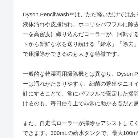
Dyson PencilWash™は、ただ軽いだ
液体汚れや皮脂汚れ、ホコリをパワフルに除去し
ーを高密度に織り込んだローラーが、回転す
トから新鮮な水を送り続ける「給水」「除去
で床掃除ができるのも大きな特徴です。
一般的な乾湿両用掃除機とは異なり、Dyson P
ーは汚れがたまりやすく、細菌の繁殖やニオ
計にすることで、常にパワフルで安定した掃
けるのも、毎日使う上で非常に助かる点だと
また、自走式ローラーが掃除をアシストして
できます。300mLの給水タンクで、最大10