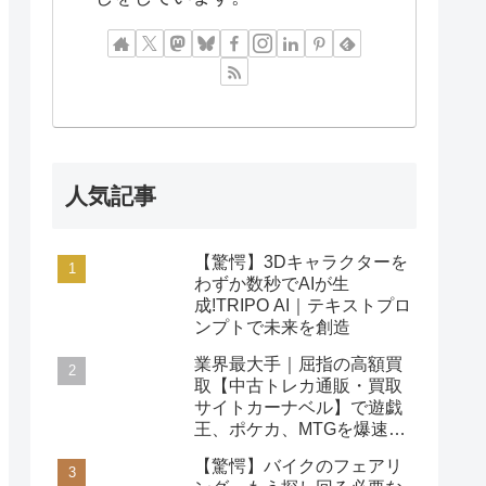
人気記事
【驚愕】3Dキャラクターを
わずか数秒でAIが生
成!TRIPO AI｜テキストプロ
ンプトで未来を創造
業界最大手｜屈指の高額買
取【中古トレカ通販・買取
サイトカーナベル】で遊戯
王、ポケカ、MTGを爆速査
定！
【驚愕】バイクのフェアリ