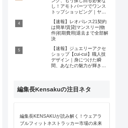
ング、もう探し回る必要な
し！アモトパーツでワンス
トップショッピング｜ヤマ
ハ/ホンダ/カワサキ対応
【速報】レオパレス21契約
は簡単!賃貸|マンスリー|物
件|初期費用|退去まで全部解
決
【速報】ジュエリーアクセ
ショップ【cui-cui】職人技
デザイン｜身につけた瞬
間、あなたの魅力が輝き出
す秘密
編集長Kensakuの注目ネタ
編集長KENSAKUが読み解く！ウェアラ
ブルフィットネストラッカー市場の未来