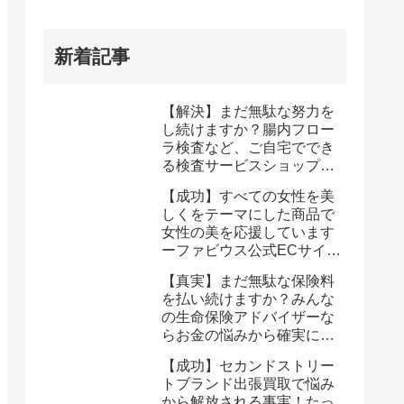
新着記事
【解決】まだ無駄な努力を
し続けますか？腸内フロー
ラ検査など、ご自宅ででき
る検査サービスショップ
【プリメディカショップ】
【成功】すべての女性を美
ならたった1回で驚くほど
しくをテーマにした商品で
簡単に悩みが解消する事実
女性の美を応援しています
ーファビウス公式ECサイト
なら悩み解決｜モンドセレ
【真実】まだ無駄な保険料
クション金賞の秘密を公開
を払い続けますか？みんな
の生命保険アドバイザーな
らお金の悩みから確実に解
放される
【成功】セカンドストリー
トブランド出張買取で悩み
から解放される事実！たっ