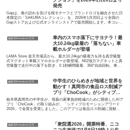
発売
Gapは、春の訪れを告げる桜モチーフとブランドロゴを融合させた日
本限定の「SAKURAコレクション」を、2026年1月20日より全国の
Gapストアおよび公式オンラインストアで販売開始します。本コレク
ションは、ベビーからアダルトまで幅広い層に向けたアパレルや小物
を展開し、価格帯は1,690円から9,990円（全て税込）です。
車内のスマホ落下にサヨナラ！最
編集長Kensakuの注目ネタ
大10.24kg吸着の「落ちない」車
載ホルダーが登場
LAMA Store 楽天市場店から、最大10.24kgの吸着力を誇る真空吸盤
式マグネット車載スマホホルダーが新登場。N52強力マグネットと真
空吸盤で走行中の落下を防ぎ、0.1秒瞬間吸着、360°自由回転、車内
外兼用といった多機能性を備え、ドライバーの「落ちる・揺れる・見
づらい」といった悩みを解決します。
中学生のひらめきが地域と世界を
編集長Kensakuの注目ネタ
動かす！真岡市の食品ロス削減ア
プリ「ChoCook」がシティプロ
モーションアワード金賞を受賞
栃木県真岡市の中学生が、母親の家事負担軽減のために開発したAIア
プリ「ChoCook」の取り組みが、「シティプロモーションアワード
2026」で金賞を受賞しました。このアプリは食品ロス削減に貢献
し、国際的な評価も受けています。若者の挑戦が地域社会を巻き込
み、新たな共創モデルを生み出す事例として注目されています。
「衆院選2026」開票特番、ニコ
編集長Kensakuの注目ネタ
ニコ生放送で2月8日19時より生