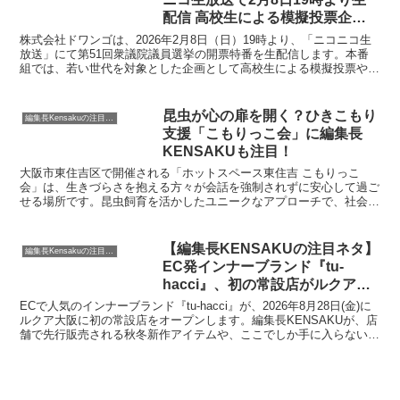
配信 高校生による模擬投票企画
も
株式会社ドワンゴは、2026年2月8日（日）19時より、「ニコニコ生
放送」にて第51回衆議院議員選挙の開票特番を生配信します。本番
組では、若い世代を対象とした企画として高校生による模擬投票やア
ンケート結果の発表を実施し、開票速報とともに各党の動向を伝えま
す。
昆虫が心の扉を開く？ひきこもり
編集長Kensakuの注目ネタ
支援「こもりっこ会」に編集長
KENSAKUも注目！
大阪市東住吉区で開催される「ホットスペース東住吉 こもりっこ
会」は、生きづらさを抱える方々が会話を強制されずに安心して過ご
せる場所です。昆虫飼育を活かしたユニークなアプローチで、社会と
のつながりへの第一歩を応援します。
【編集長KENSAKUの注目ネタ】
編集長Kensakuの注目ネタ
EC発インナーブランド『tu-
hacci』、初の常設店がルクア大
阪にグランドオープン！先行販売
ECで人気のインナーブランド『tu-hacci』が、2026年8月28日(金)に
や限定ノベルティの詳細に迫りま
ルクア大阪に初の常設店をオープンします。編集長KENSAKUが、店
舗で先行販売される秋冬新作アイテムや、ここでしか手に入らない豪
す！
華な購入者特典について詳しくご紹介。新しいお買い物体験で、あな
たらしい美しさを見つける旅に出てみませんか？