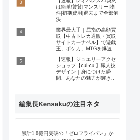
【速報】レオパレス21契約
は簡単!賃貸|マンスリー|物
件|初期費用|退去まで全部解
決
業界最大手｜屈指の高額買
取【中古トレカ通販・買取
サイトカーナベル】で遊戯
王、ポケカ、MTGを爆速査
定！
【速報】ジュエリーアクセ
ショップ【cui-cui】職人技
デザイン｜身につけた瞬
間、あなたの魅力が輝き出
す秘密
編集長Kensakuの注目ネタ
累計1.8億円突破の「ゼロフライパン」か