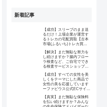
新着記事
【成功】スリーブのまま送
るだけ！上場企業が運営す
るトレカの宅配買取【古本
市場(ふるいち)トレカ買
取】なら驚くほど簡単に悩
【解決】まだ無駄な努力を
みが解決する
し続けますか？腸内フロー
ラ検査など、ご自宅ででき
る検査サービスショップ
【プリメディカショップ】
【成功】すべての女性を美
ならたった1回で驚くほど
しくをテーマにした商品で
簡単に悩みが解消する事実
女性の美を応援しています
ーファビウス公式ECサイト
なら悩み解決｜モンドセレ
【真実】まだ無駄な保険料
クション金賞の秘密を公開
を払い続けますか？みんな
の生命保険アドバイザーな