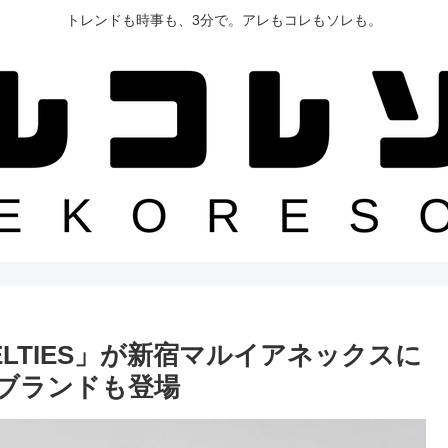
トレンドも時事も、3分で。アレもコレもソレも。
「BELTIES」が新宿マルイアネックスに
ブランドも登場