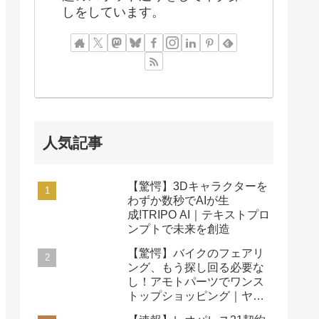
しをしています。
人気記事
【驚愕】3Dキャラクターを
わずか数秒でAIが生
成!TRIPO AI｜テキストプロ
ンプトで未来を創造
【驚愕】バイクのフェアリ
ング、もう探し回る必要な
し！アモトパーツでワンス
トップショッピング｜ヤマ
ハ/ホンダ/カワサキ対応