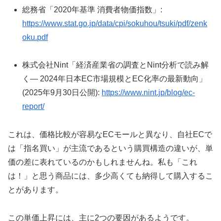
総務省「2020年基準 消費者物価指数」:
https://www.stat.go.jp/data/cpi/sokuhou/tsuki/pdf/zenk
oku.pdf
株式会社Nint「経済産業省の調査とNint分析で読み解
く— 2024年日本EC市場規模とEC化率の最新動向」
(2025年9月30日公開):
https://www.nint.jp/blog/ec-
report/
これは、価格比較が容易なECモールと異なり、自社ECで
は「指名買い」が主流であるという購買構造の違いが、単
価の差に表れているのかもしれませんね。私も「これ
は！」と思う商品には、多少高くても納得して購入するこ
とがあります。
この単価上昇には、主に2つの要因があるようです。