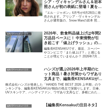
シア・ヴィキャンデルさん＆岩本
照さんが初の表紙に登場！夏を彩
る魅力的な特集を徹底解説
『エル・ジャポン』6月号が4月28日に発
売されます。アリシア・ヴィキャンデル
さんが通常版の、Snow Manの岩本 照さ
んが特別版の表紙を飾り、それぞれ独占
インタビューやファッションストーリー
が展開されます。巻頭特集「ファンタジ
2026年、飲食料品値上げは年間2
編集長Kensakuの注目ネタ
ー旅」をはじめ、新世代ピアニスト角野
万品目ペースに！ 中東情勢が引
隼斗さんの密着、夏を先取るファッショ
き起こす「値上げラッシュ」の背
ンアイテム、そして新たな食文化「パン
景と家計への影響を編集長が解説
飲み」など、盛りだくさんの内容で、読
編集長KENSAKUです。最近、スーパー
者の好奇心を刺激する一冊となっていま
やコンビニで「また値上げ？」と感じる
す。
ことが増えていませんか？ 2026年7月に
は飲食料品が2566品目も値上がりし、年
間では2万品目ペースで値上げが続く見込
みだそうです。今回は、この値上げラッ
ハンズが選ぶ2026年上半期のヒ
編集長Kensakuの注目ネタ
シュの背景にある中東情勢や原材料高、
ット商品！暑さ対策からワザあり
そして私たちの日々の暮らしにどう影響
文具まで、編集長KENSAKUが徹
するのか、じっくりと掘り下げていきま
底解説！
しょう。
株式会社ハンズが発表した「HANDS THE BEST 2026 上半期」のラ
ンキングを、編集長KENSAKUが独自の視点で深掘りします。日傘、
UVスキンケア、ハンディファン、ワザあり文具など、多岐にわたる
ジャンルのヒット商品の中から、読者の皆さんが本当に知りたい価格
や性能、おすすめポイントを詳しくご紹介。今年の夏を快適に過ごす
ためのアイテムや、日々の生活を豊かにする逸品を見つけるヒントが
【編集長Kensakuの注目ネタ】
編集長Kensakuの注目ネタ
満載です。