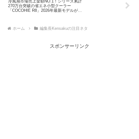
冷風扇市場売上金額NO.1！シリーズ累計
270万台突破の省エネ小型クーラー
「COCOHIE R8」2026年最新モデルが登
場！
ホーム
編集長Kensakuの注目ネタ
スポンサーリンク