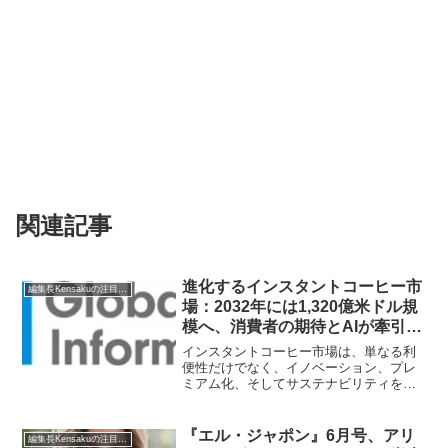
関連記事
進化するインスタントコーヒー市
編集長Kensakuの注目ネタ
場：2032年には1,320億米ドル規
模へ、消費者の期待とAIが牽引す
る未来
インスタントコーヒー市場は、単なる利
便性だけでなく、イノベーション、プレ
ミアム化、そしてサステナビリティを重
視するダイナミックな市場へと進化を遂
げています。2032年には1,320億米ドルに
達すると予測されるこの市場の動向につ
『エル・ジャポン』6月号、アリ
編集長Kensakuの注目ネタ
いて、編集長KENSAKUが解説します。