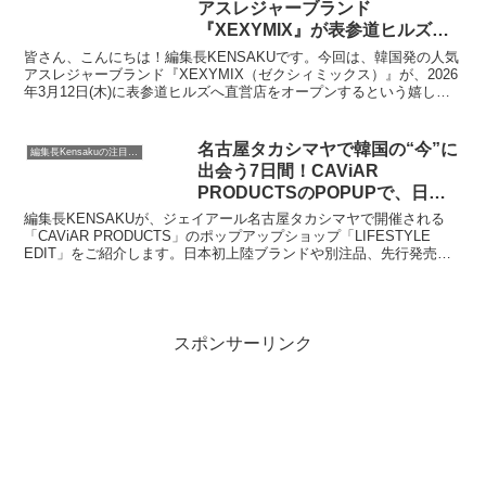
アスレジャーブランド
『XEXYMIX』が表参道ヒルズに
直営店をオープン！日本国内4店
皆さん、こんにちは！編集長KENSAKUです。今回は、韓国発の人気
舗目の新拠点に注目です
アスレジャーブランド『XEXYMIX（ゼクシィミックス）』が、2026
年3月12日(木)に表参道ヒルズへ直営店をオープンするという嬉しい
ニュースをお届けします。日本国内で4店舗目となるこの新拠点で
は、ピラティスやヨガにぴったりのレギンスからゴルフウェア、メン
ズアイテムまで、幅広いラインナップが展開されるそうですよ。美と
名古屋タカシマヤで韓国の“今”に
編集長Kensakuの注目ネタ
健康への意識が高い表参道エリアで、どんな新しいアスレジャースタ
出会う7日間！CAViAR
イルを提案してくれるのか、私も今からとても楽しみにしています。
PRODUCTSのPOPUPで、日常
を彩る特別なアイテムを見つけま
編集長KENSAKUが、ジェイアール名古屋タカシマヤで開催される
せんか？
「CAViAR PRODUCTS」のポップアップショップ「LIFESTYLE
EDIT」をご紹介します。日本初上陸ブランドや別注品、先行発売ア
イテムなど、韓国の最新トレンドが詰まったこのイベントの魅力と、
心ときめく商品ラインナップについて詳しくお伝えします。
スポンサーリンク