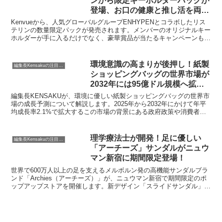
ンから限定キーホルダーパックが
登場、お口の健康と推し活を両立
しませんか？
Kenvueから、人気グローバルグループENHYPENとコラボしたリス
テリンの数量限定パックが発売されます。メンバーのオリジナルキー
ホルダーが手に入るだけでなく、豪華賞品が当たるキャンペーンも実
施されるとのこと。お口のケアをしながら推し活も楽しめる、ファン
にはたまらない企画ですね。
環境意識の高まりが後押し！紙製
編集長Kensakuの注目ネタ
ショッピングバッグの世界市場が
2032年には95億ドル規模へ拡大
予測
編集長KENSAKUが、環境に優しい紙製ショッピングバッグの世界市
場の成長予測について解説します。2025年から2032年にかけて年平
均成長率2.1%で拡大するこの市場の背景にある政府政策や消費者の
意識変化、そして企業がこの波に乗るためのヒントを探ります。
理学療法士が開発！足に優しい
編集長Kensakuの注目ネタ
「アーチーズ」サンダルがニュウ
マン新宿に期間限定登場！
世界で600万人以上の足を支えるメルボルン発の高機能サンダルブラ
ンド「Archies（アーチーズ）」が、ニュウマン新宿で期間限定のポ
ップアップストアを開催します。新デザイン「スライドサンダル」の
国内初お披露目や、オンライン限定カラーの特別販売など、見どころ
満載です。足の専門家が5年かけて開発したこだわりの履き心地を、
ぜひこの機会に体験してみてはいかがでしょうか。