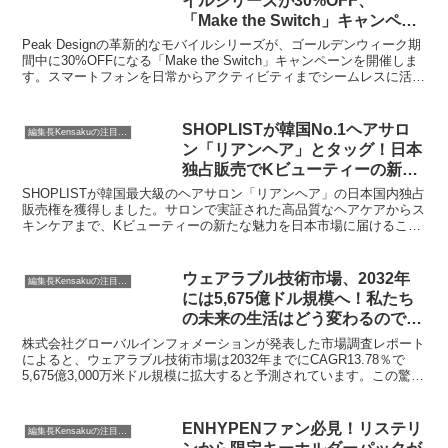
イルシリーズが30%OFF、
「Make the Switch」キャンペー
ンでスマホ体験をアップデートし
Peak Designの革新的なモバイルシリーズが、ゴールデンウィーク期
ませんか？
間中に30%OFFになる「Make the Switch」キャンペーンを開催しま
す。スマートフォンを日常からアクティビティまでシームレスに活用
できる「SlimLink」システムを、お得なこの機会にぜひ体験してくだ
さい。
SHOPLISTが韓国No.1ヘアサロ
編集長Kensakuの注目ネタ
ン「リアンヘア」とタッグ！日本
独占販売でKビューティーの新潮
流を予感させる魅力とは？
SHOPLISTが韓国最大級のヘアサロン「リアンヘア」の日本国内独占
販売権を獲得しました。サロンで実証された高品質なヘアケアからス
キンケアまで、Kビューティーの新たな魅力を日本市場に届けるこの
提携について、編集長KENSAKUが深掘りします。
ウェアラブル技術市場、2032年
編集長Kensakuの注目ネタ
には5,675億ドル規模へ！私たち
の未来の生活はどう変わるのでし
ょうか？
株式会社グローバルインフォメーションが発表した市場調査レポート
によると、ウェアラブル技術市場は2032年までにCAGR13.78％で
5,675億3,000万米ドル規模に拡大すると予測されています。この驚異
的な成長の背景には、慢性疾患のモニタリング、高齢化社会、ハイブ
リッドワークの普及など、私たちの生活に密接に関わる要因が挙げら
れます。編集長KENSAKUが、この市場の未来と私たちの生活への影
ENHYPENファン必見！リステリ
編集長Kensakuの注目ネタ
響について深掘りします。