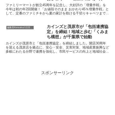
日より開催！
ファミリーマートが創立45周年を記念し、大好評の「増量作戦」を
今年は初の年2回開催！「お値段そのまま おかわり45％増量作戦」と
して、定番のファミチキから夏の家計を助ける千切りキャベツまで、
初登場7種類を含む全13商品を週替わりで提供します。編集長
KENSAKUが、この見逃せないキャンペーンの魅力と、賢くお得に楽
しむ方法をご紹介します。
カインズと茂原市が「包括連携協
編集長Kensakuの注目ネタ
定」を締結！地域と歩む「くみま
ち構想」が千葉県で始動
カインズが茂原市と「包括連携協定」を締結しました。開店30周年
を迎える茂原店を拠点に、安心・安全、災害対策、地域産業振興など
多岐にわたる分野で連携を強化し、市民サービスの向上と地域社会の
発展を目指します。この協定は、カインズが掲げる「くみまち構想」
の実現に向けた、千葉県内初の包括的な取り組みとなります。
スポンサーリンク