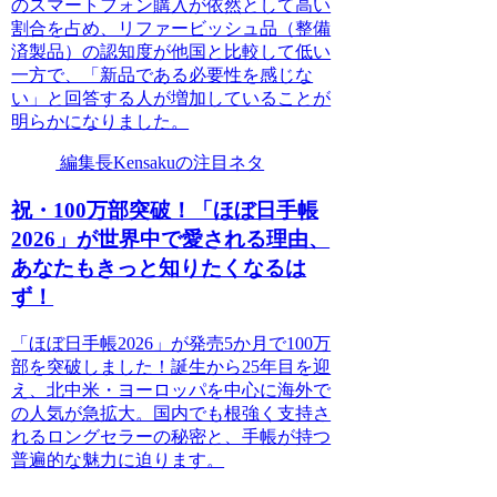
のスマートフォン購入が依然として高い
割合を占め、リファービッシュ品（整備
済製品）の認知度が他国と比較して低い
一方で、「新品である必要性を感じな
い」と回答する人が増加していることが
明らかになりました。
編集長Kensakuの注目ネタ
祝・100万部突破！「ほぼ日手帳
2026」が世界中で愛される理由、
あなたもきっと知りたくなるは
ず！
「ほぼ日手帳2026」が発売5か月で100万
部を突破しました！誕生から25年目を迎
え、北中米・ヨーロッパを中心に海外で
の人気が急拡大。国内でも根強く支持さ
れるロングセラーの秘密と、手帳が持つ
普遍的な魅力に迫ります。