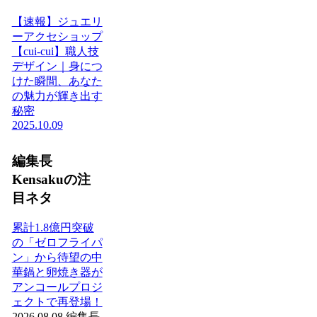
【速報】ジュエリ
ーアクセショップ
【cui-cui】職人技
デザイン｜身につ
けた瞬間、あなた
の魅力が輝き出す
秘密
2025.10.09
編集長
Kensakuの注
目ネタ
累計1.8億円突破
の「ゼロフライパ
ン」から待望の中
華鍋と卵焼き器が
アンコールプロジ
ェクトで再登場！
2026.08.08
編集長