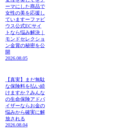
ーマにした商品で
女性の美を応援し
ていますーファビ
ウス公式ECサイ
トなら悩み解決｜
モンドセレクショ
ン金賞の秘密を公
開
2026.08.05
【真実】まだ無駄
な保険料を払い続
けますか？みんな
の生命保険アドバ
イザーならお金の
悩みから確実に解
放される
2026.08.04