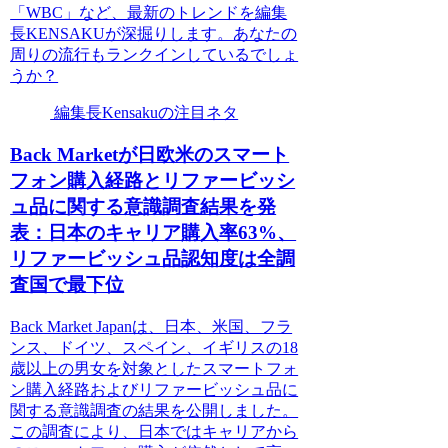
「WBC」など、最新のトレンドを編集
長KENSAKUが深掘りします。あなたの
周りの流行もランクインしているでしょ
うか？
編集長Kensakuの注目ネタ
Back Marketが日欧米のスマート
フォン購入経路とリファービッシ
ュ品に関する意識調査結果を発
表：日本のキャリア購入率63%、
リファービッシュ品認知度は全調
査国で最下位
Back Market Japanは、日本、米国、フラ
ンス、ドイツ、スペイン、イギリスの18
歳以上の男女を対象としたスマートフォ
ン購入経路およびリファービッシュ品に
関する意識調査の結果を公開しました。
この調査により、日本ではキャリアから