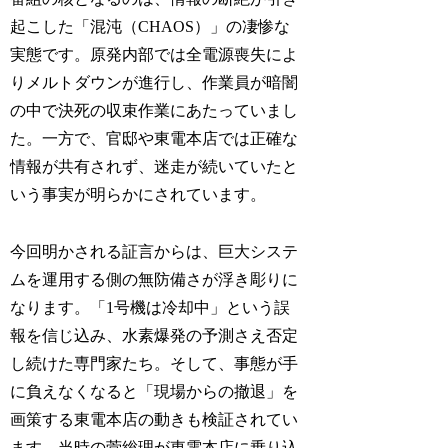
起こした「混沌（CHAOS）」の凄惨な
実態です。原発内部では全電源喪失によ
りメルトダウンが進行し、作業員が暗闇
の中で決死の収束作業にあたっていまし
た。一方で、官邸や東電本店では正確な
情報が共有されず、迷走が続いていたと
いう事実が明らかにされています。
今回明かされる証言からは、巨大システ
ムを運用する側の無防備さが浮き彫りに
なります。「1号機は冷却中」という誤
報を信じ込み、水素爆発の予測さえ否定
し続けた専門家たち。そして、事態が手
に負えなくなると「現場からの撤退」を
画策する東電本店の動きも検証されてい
ます。当時の菅総理が東電本店に乗り込