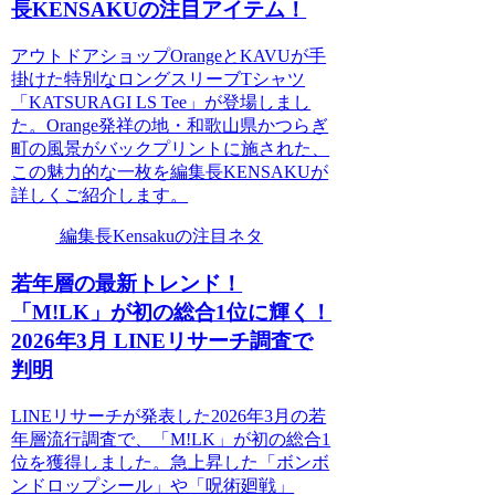
長KENSAKUの注目アイテム！
アウトドアショップOrangeとKAVUが手
掛けた特別なロングスリーブTシャツ
「KATSURAGI LS Tee」が登場しまし
た。Orange発祥の地・和歌山県かつらぎ
町の風景がバックプリントに施された、
この魅力的な一枚を編集長KENSAKUが
詳しくご紹介します。
編集長Kensakuの注目ネタ
若年層の最新トレンド！
「M!LK」が初の総合1位に輝く！
2026年3月 LINEリサーチ調査で
判明
LINEリサーチが発表した2026年3月の若
年層流行調査で、「M!LK」が初の総合1
位を獲得しました。急上昇した「ボンボ
ンドロップシール」や「呪術廻戦」