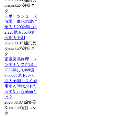
Kensakuの注目ネ
タ
スポーツシューズ
市場、進化の波に
乗る！2032年には
2,225億ドル規模
へ拡大予測
2026.08.07
編集長
Kensakuの注目ネ
タ
家電製品修理・メ
ンテナンス市場、
2035年に3,068億
9,000万米ドルへ
拡大予測！長く愛
用する時代がもた
らす新たな価値と
は？
2026.08.07
編集長
Kensakuの注目ネ
タ