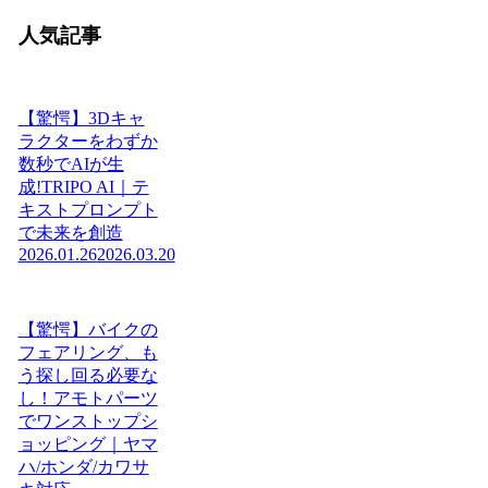
人気記事
【驚愕】3Dキャ
ラクターをわずか
数秒でAIが生
成!TRIPO AI｜テ
キストプロンプト
で未来を創造
2026.01.26
2026.03.20
【驚愕】バイクの
フェアリング、も
う探し回る必要な
し！アモトパーツ
でワンストップシ
ョッピング｜ヤマ
ハ/ホンダ/カワサ