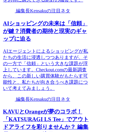
編集長Kensakuの注目ネタ
AIショッピングの未来は「信頼」
が鍵？消費者の期待と現実のギャ
ップに迫る
AIエージェントによるショッピングが私
たちの生活に浸透しつつありますが、そ
の一方で「信頼」という大きな課題が浮
上しています。Checkout.comの最新調査
から、この新しい購買体験がもたらす可
能性と、私たちが向き合うべき課題につ
いて考えてみましょう。
編集長Kensakuの注目ネタ
KAVUとOrangeが夢のコラボ！
「KATSURAGI LS Tee」でアウト
ドアライフを彩りませんか？ 編集