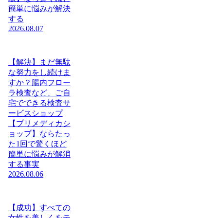
簡単に悩みが解決
する
2026.08.07
【解決】まだ無駄
な努力をし続けま
すか？腸内フロー
ラ検査など、ご自
宅でできる検査サ
ービスショップ
【プリメディカシ
ョップ】ならたっ
た1回で驚くほど
簡単に悩みが解消
する事実
2026.08.06
【成功】すべての
女性を美しくをテ