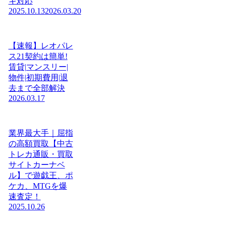
キ対応
2025.10.13
2026.03.20
【速報】レオパレ
ス21契約は簡単!
賃貸|マンスリー|
物件|初期費用|退
去まで全部解決
2026.03.17
業界最大手｜屈指
の高額買取【中古
トレカ通販・買取
サイトカーナベ
ル】で遊戯王、ポ
ケカ、MTGを爆
速査定！
2025.10.26