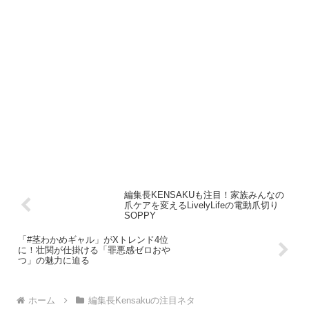
編集長KENSAKUも注目！家族みんなの
爪ケアを変えるLivelyLifeの電動爪切り
SOPPY
「#茎わかめギャル」がXトレンド4位
に！壮関が仕掛ける「罪悪感ゼロおや
つ」の魅力に迫る
ホーム
編集長Kensakuの注目ネタ