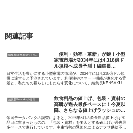
関連記事
「便利・効率・革新」が鍵！小型
編集長Kensakuの注目ネタ
家電市場が2034年には4,318億ド
ル規模へ成長予測！編集長
KENSAKUの注目レポート
日常生活を豊かにする小型家電の市場が、2034年には4,318億ドル規
模に達すると予測されています。利便性やスマート機能が進化する背
景と、私たちの暮らしにもたらす変化について、編集長KENSAKUが
親しみやすい視点で解説します。
飲食料品の値上げ、包装・資材の
編集長Kensakuの注目ネタ
高騰が過去最多ペースに！今夏以
降、さらなる値上げラッシュの可
能性も？
帝国データバンクの調査によると、2026年5月の飲食料品値上げは70
品目に留まったものの、「包装・資材」を要因とする値上げが過去最
多ペースで進行しています。中東情勢の緊迫化によるナフサ供給不安
から、今夏以降、広範囲な値上げラッシュが再燃する可能性が指摘さ