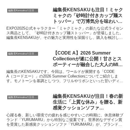
れています。
編集長KENSAKUも注目！ミャク
編集長Kensakuの注目ネタ
ミャクの「砂時計付きカップ麺ス
トッパー」で万博気分を味わいま
せんか？
EXPO2025公式キャラクター「ミャクミャク」の新たな公式ライセン
ス商品として、「砂時計付きカップ麺ストッパー」が登場しました。
編集長KENSAKUが、その魅力と実用性を深掘りし、購入を検討して
いる方へ向けて、万博気分を日常に取り入れる提案をいたします。
【CODE A】2026 Summer
編集長Kensakuの注目ネタ
Collectionが遂に公開！甘さとス
ポーティーが融合した大人のMIX
スタイルに注目です！
編集長のKENSAKUです。今回は、ワールドが展開する「CODE
A（コードエー）」の2026 Summer Collectionについてご紹介しま
す。モノトーンを基調としつつ、フリルやリボンといった甘いディテ
ールとスポーティーな要素が融合した、魅力的なコレクションが発表
されました。名古屋でのPOP UP SHOP情報もございますので、ぜひ
最後までご覧ください。
編集長KENSAKUが注目！春の新
編集長Kensakuの注目ネタ
生活に「上質な休み」を贈る、新
感覚クッションソファ
「YURUMARU」初の全品
心躍る春、新しい環境での疲れを感じやすいこの時期に、休息体験ブ
15%OFFセール開催！
ランド「YURUMARU」から特別なご提案です。世界的なデザイン賞
を受賞した新感覚クッションソファ「YURUMARU」が、ブランド初
となる全品15%OFFセール「YURUMARU Off Week」を開催しま