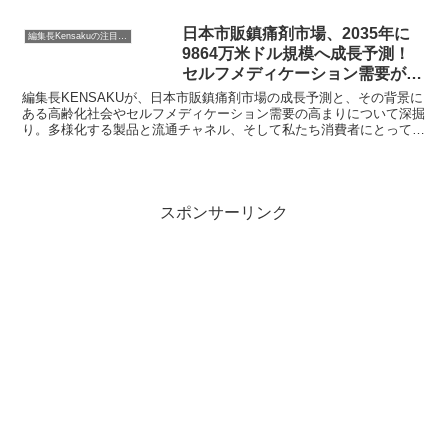
す。人気のカラーも再入荷し、今ならお得に上質な休息を手に入れる
チャンスです。
日本市販鎮痛剤市場、2035年に
編集長Kensakuの注目ネタ
9864万米ドル規模へ成長予測！
セルフメディケーション需要が牽
引する未来
編集長KENSAKUが、日本市販鎮痛剤市場の成長予測と、その背景に
ある高齢化社会やセルフメディケーション需要の高まりについて深掘
り。多様化する製品と流通チャネル、そして私たち消費者にとっての
賢い選び方について、温かい視点でお届けします。
スポンサーリンク