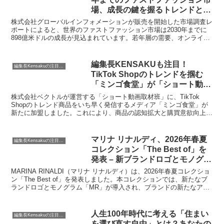
場、成長の鍵を握るトレンドと
は？
株式会社グローバルインフォメーションが販売を開始した市場調査レ
ポートによると、世界のファストファッション市場は2030年までに
898億米ドルの成長が見込まれています。若年層の需要、オンライン
ショッピング向けARアプリの台頭、ソーシャルメディアマーケティ
ングなどが成長を牽引する要因として注目されており、編集長
KENSAKUがその詳細と市場の未来について深掘りします。
編集長KENSAKUも注目！
編集長Kensakuの注目ネタ
TikTok Shopのトレンドを掴む
「ミンゴ食堂」が「ショート動画
取材班」に加盟
株式会社ベクトルが運営する「ショート動画取材班」に、TikTok
Shopのトレンド商品をいち早く発信するメディア「ミンゴ食堂」が
新たに加盟しました。これにより、商品の認知拡大と購買意欲向上が
期待されます。「ショート動画取材班」は多様なクリエイターが企業
情報をショート動画で発信し、リーチ保証と迅速な掲載でSNSでの
認知獲得を後押しします。
マリナ リナルディ、2026年春夏
編集長Kensakuの注目ネタ
コレクション「The Best of」を
発表 – 新ブランドロゴとモノグラ
ムもデビュー
MARINA RINALDI（マリナ リナルディ）は、2026年春夏コレクショ
ン「The Best of」を発表しました。本コレクションでは、新たなブ
ランドロゴとモノグラム「MR」が導入され、ブランドの新たなアイ
デンティティを象徴しています。女性の多様なニーズに応え、親密な
関係を育むというブランドの価値観を称えるコレクションです。
人生100年時代に考える「住まい
編集長Kensakuの注目ネタ
を選び直す自由」とは？あなたの