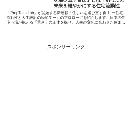
未来を軽やかにする住宅流動性の
経済学
「PropTech-Lab」が開始する新連載「住まいを選び直す自由 ー住宅
流動性と人生設計の経済学ー」のプロローグを紹介します。日本の住
宅市場が抱える「重さ」の正体を探り、人生の変化に合わせた住まい
選びの重要性について、編集長KENSAKUが皆さんと一緒に考えてい
きます。
スポンサーリンク