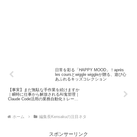
日常を彩る「HAPPY MOOD」！après
les coursとwiggle wiggleが贈る、遊び心
あふれるキッズコレクション
【事実】まだ無駄な手作業を続けますか
｜瞬時に仕事から解放されるAI鬼管理｜
Claude Code活用の業務自動化トレーニ
ング
ホーム
編集長Kensakuの注目ネタ
スポンサーリンク