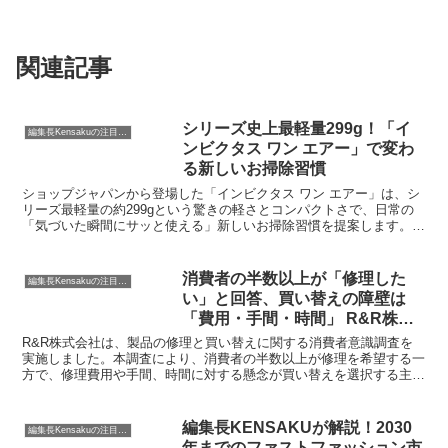
関連記事
シリーズ史上最軽量299g！「イ
編集長Kensakuの注目ネタ
ンビクタス ワン エアー」で変わ
る新しいお掃除習慣
ショップジャパンから登場した「インビクタス ワン エアー」は、シ
リーズ最軽量の約299gという驚きの軽さとコンパクトさで、日常の
「気づいた瞬間にサッと使える」新しいお掃除習慣を提案します。そ
のパワフルな吸引力と豊富なアタッチメントが、これまで見過ごされ
がちだった場所の掃除を快適に変えるでしょう。
消費者の半数以上が「修理した
編集長Kensakuの注目ネタ
い」と回答、買い替えの障壁は
「費用・手間・時間」 R&R株式
会社が意識調査結果を発表
R&R株式会社は、製品の修理と買い替えに関する消費者意識調査を
実施しました。本調査により、消費者の半数以上が修理を希望する一
方で、修理費用や手間、時間に対する懸念が買い替えを選択する主な
理由であることが判明しました。また、「修理する権利」の認知度が
低い実態も明らかになりました。
編集長KENSAKUが解説！2030
編集長Kensakuの注目ネタ
年までのファストファッション市