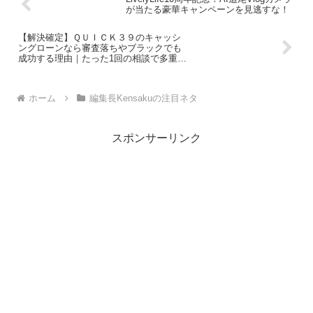
が当たる豪華キャンペーンを見逃すな！
【解決確定】ＱＵＩＣＫ３９のキャッシ
ングローンなら審査落ちやブラックでも
成功する理由｜たった1回の相談で多重債
務の悩みから解放される事実
ホーム
編集長Kensakuの注目ネタ
スポンサーリンク