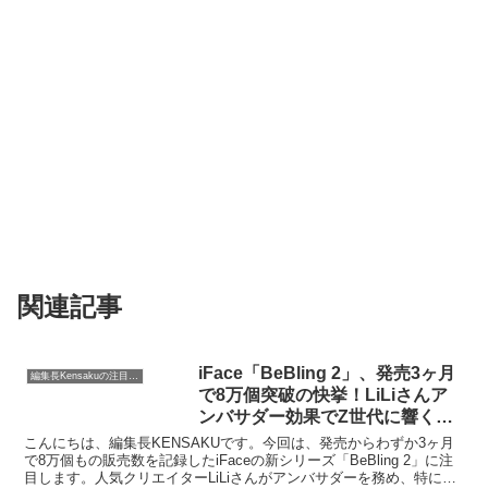
関連記事
iFace「BeBling 2」、発売3ヶ月
編集長Kensakuの注目ネタ
で8万個突破の快挙！LiLiさんア
ンバサダー効果でZ世代に響く魅
力とは？
こんにちは、編集長KENSAKUです。今回は、発売からわずか3ヶ月
で8万個もの販売数を記録したiFaceの新シリーズ「BeBling 2」に注
目します。人気クリエイターLiLiさんがアンバサダーを務め、特にZ