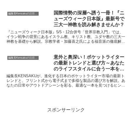
りします。
国際情勢の深層へ誘う一冊！『ニ
編集長Kensakuの注目ネタ
ューズウィーク日本版』最新号で
三大一神教を読み解きませんか？
『ニューズウィーク日本版』5/5・12合併号「世界宗教入門」では、
イラン戦争の背景にあるイスラム教、キリスト教、ユダヤ教の三大一
神教を基礎から解説。宗教学者・加藤喜之氏による福音派の徹底解説
も交え、複雑な国際情勢を理解するためのヒントを提供します。
意外と奥深い！ポケットライター
編集長Kensakuの注目ネタ
の最新トレンドと選び方～あなた
のライフスタイルに合う一本を見
つけよう～
編集長KENSAKUが、進化する日本のポケットライター市場の最新ト
レンドと、フリント式から電子式まで多様な製品の選び方を解説。あ
なたの日常やアウトドアシーンを彩る、最適な一本を見つけるヒント
をお届けします。
スポンサーリンク