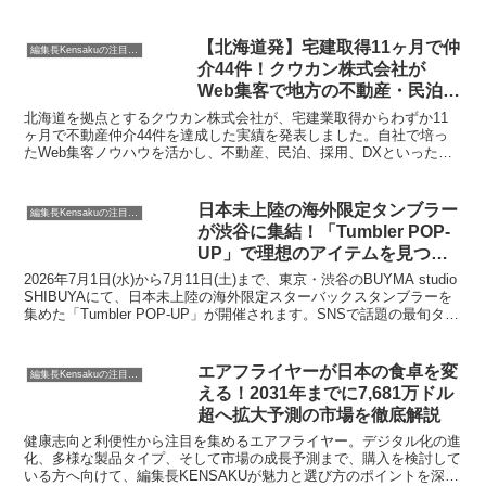
世代から絶大な支持を集めているこのシリーズ。その魅力や、なぜこ
れほどまでにヒットしているのか、皆さんと一緒に掘り下げていきま
しょう。
【北海道発】宅建取得11ヶ月で仲
編集長Kensakuの注目ネタ
介44件！クウカン株式会社が
Web集客で地方の不動産・民泊・
採用・DX課題を包括解決
北海道を拠点とするクウカン株式会社が、宅建業取得からわずか11
ヶ月で不動産仲介44件を達成した実績を発表しました。自社で培っ
たWeb集客ノウハウを活かし、不動産、民泊、採用、DXといった多
岐にわたる地域課題を解決するサービスを展開しています。地方での
ビジネス成長や移住、投資を検討されている方にとって、きっと心強
い味方になってくれるでしょう。
日本未上陸の海外限定タンブラー
編集長Kensakuの注目ネタ
が渋谷に集結！「Tumbler POP-
UP」で理想のアイテムを見つけ
よう
2026年7月1日(水)から7月11日(土)まで、東京・渋谷のBUYMA studio
SHIBUYAにて、日本未上陸の海外限定スターバックスタンブラーを
集めた「Tumbler POP-UP」が開催されます。SNSで話題の最旬タン
ブラーを実際に手に取り、オンラインで購入できるショールーム形式
のイベントです。
エアフライヤーが日本の食卓を変
編集長Kensakuの注目ネタ
える！2031年までに7,681万ドル
超へ拡大予測の市場を徹底解説
健康志向と利便性から注目を集めるエアフライヤー。デジタル化の進
化、多様な製品タイプ、そして市場の成長予測まで、購入を検討して
いる方へ向けて、編集長KENSAKUが魅力と選び方のポイントを深掘