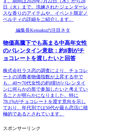
す。期間は2026年7月22日（水）から28
日（火）まで。洗練されたジェンダーレ
スな香りのアイテムや、イベント限定ノ
ベルティの詳細をご紹介します。
編集長Kensakuの注目ネタ
物価高騰下でも高まる中高年女性
のバレンタイン意欲：約8割がチ
ョコレートを渡したいと回答
株式会社ラス恋の調査により、チョコレ
ートの消費者物価指数が上昇する中で
も、40〜70代女性の約8割がバレンタイ
ンに何らかの形で参加したいと考えてい
ることが明らかになりました。特に
78.1%がチョコレートを渡す意向を示し
ており、年代別では50代が最も恋活に積
極的であるとされています。
スポンサーリンク