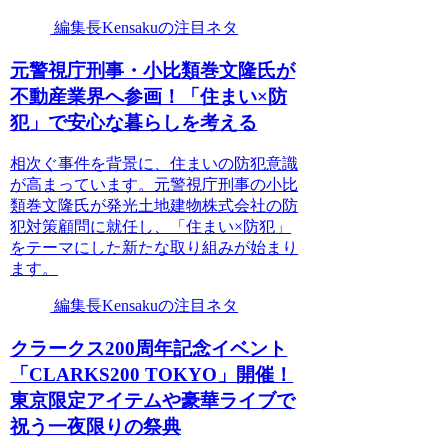
編集長Kensakuの注目ネタ
元警視庁刑事・小比類巻文隆氏が
不動産業界へ参画！「住まい×防
犯」で安心な暮らしを考える
相次ぐ事件を背景に、住まいの防犯意識
が高まっています。元警視庁刑事の小比
類巻文隆氏が発光土地建物株式会社の防
犯対策顧問に就任し、「住まい×防犯」
をテーマにした新たな取り組みが始まり
ます。
編集長Kensakuの注目ネタ
クラークス200周年記念イベント
「CLARKS200 TOKYO」開催！
東京限定アイテムや豪華ライブで
祝う一夜限りの祭典