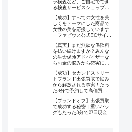
ラ検査など、ご自宅ででき
る検査サービスショップ
【プリメディカショップ】
【成功】すべての女性を美
ならたった1回で驚くほど
しくをテーマにした商品で
簡単に悩みが解消する事実
女性の美を応援しています
ーファビウス公式ECサイト
なら悩み解決｜モンドセレ
【真実】まだ無駄な保険料
クション金賞の秘密を公開
を払い続けますか？みんな
の生命保険アドバイザーな
らお金の悩みから確実に解
放される
【成功】セカンドストリー
トブランド出張買取で悩み
から解放される事実！たっ
た3分で予約して高価買取
を確定しませんか？
【ブランドオフ】出張買取
で成功する秘密｜重いバッ
グもたった3分で即日現金