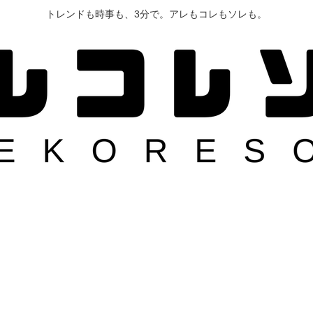
トレンドも時事も、3分で。アレもコレもソレも。