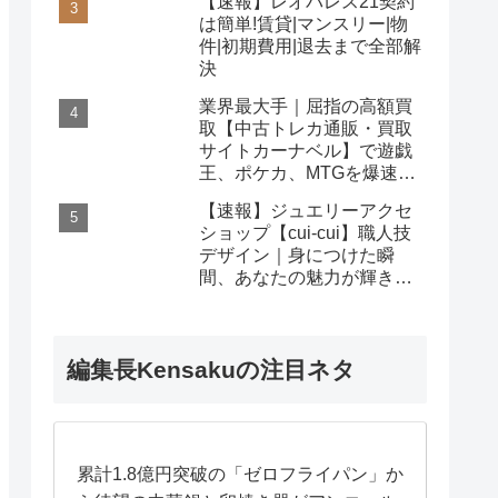
【速報】レオパレス21契約
は簡単!賃貸|マンスリー|物
件|初期費用|退去まで全部解
決
業界最大手｜屈指の高額買
取【中古トレカ通販・買取
サイトカーナベル】で遊戯
王、ポケカ、MTGを爆速査
定！
【速報】ジュエリーアクセ
ショップ【cui-cui】職人技
デザイン｜身につけた瞬
間、あなたの魅力が輝き出
す秘密
編集長Kensakuの注目ネタ
累計1.8億円突破の「ゼロフライパン」か