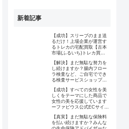
新着記事
【成功】スリーブのまま送
るだけ！上場企業が運営す
るトレカの宅配買取【古本
市場(ふるいち)トレカ買
取】なら驚くほど簡単に悩
【解決】まだ無駄な努力を
みが解決する
し続けますか？腸内フロー
ラ検査など、ご自宅ででき
る検査サービスショップ
【プリメディカショップ】
【成功】すべての女性を美
ならたった1回で驚くほど
しくをテーマにした商品で
簡単に悩みが解消する事実
女性の美を応援しています
ーファビウス公式ECサイト
なら悩み解決｜モンドセレ
【真実】まだ無駄な保険料
クション金賞の秘密を公開
を払い続けますか？みんな
の生命保険アドバイザーな