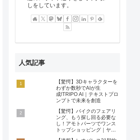
しをしています。
人気記事
【驚愕】3Dキャラクターを
わずか数秒でAIが生
成!TRIPO AI｜テキストプロ
ンプトで未来を創造
【驚愕】バイクのフェアリ
ング、もう探し回る必要な
し！アモトパーツでワンス
トップショッピング｜ヤマ
ハ/ホンダ/カワサキ対応