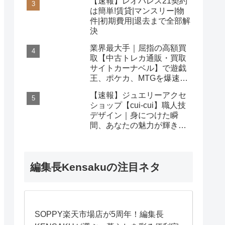
【速報】レオパレス21契約
は簡単!賃貸|マンスリー|物
件|初期費用|退去まで全部解
決
業界最大手｜屈指の高額買
取【中古トレカ通販・買取
サイトカーナベル】で遊戯
王、ポケカ、MTGを爆速査
定！
【速報】ジュエリーアクセ
ショップ【cui-cui】職人技
デザイン｜身につけた瞬
間、あなたの魅力が輝き出
す秘密
編集長Kensakuの注目ネタ
SOPPY楽天市場店が5周年！編集長