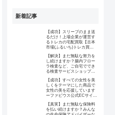
新着記事
【成功】スリーブのまま送
るだけ！上場企業が運営す
るトレカの宅配買取【古本
市場(ふるいち)トレカ買
取】なら驚くほど簡単に悩
【解決】まだ無駄な努力を
みが解決する
し続けますか？腸内フロー
ラ検査など、ご自宅ででき
る検査サービスショップ
【プリメディカショップ】
【成功】すべての女性を美
ならたった1回で驚くほど
しくをテーマにした商品で
簡単に悩みが解消する事実
女性の美を応援しています
ーファビウス公式ECサイト
なら悩み解決｜モンドセレ
【真実】まだ無駄な保険料
クション金賞の秘密を公開
を払い続けますか？みんな
の生命保険アドバイザーな