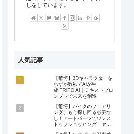
しをしています。
人気記事
【驚愕】3Dキャラクターを
わずか数秒でAIが生
成!TRIPO AI｜テキストプロ
ンプトで未来を創造
【驚愕】バイクのフェアリ
ング、もう探し回る必要な
し！アモトパーツでワンス
トップショッピング｜ヤマ
ハ/ホンダ/カワサキ対応