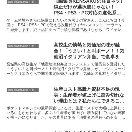
【編集長KENSAKUの注目ネタ】
編集長Kensakuの注目ネタ
践できる3つのステップと、具体的な成功事例をご紹介します。
純正だけが選択肢じゃない！
PS4・PS3・PC対応の進化系ワ
イヤレスコントローラーがゲーマ
ゲーム体験をさらに快適にしたいとお考えの皆さん、こんにちは！今
ーの悩みを解決するって本当？
回は、PS4・PS3・PCで使える次世代ワイヤレスコントローラーを
ご紹介します。純正品に比べて手頃な価格でありながら、ワイヤレス
接続、ダブルモーター振動、6軸ジャイロ、ヘッドセット対応など、
ゲーマーが求める高機能を兼ね備えたこのコントローラーは、あなた
のゲームライフを大きくアップデートしてくれるかもしれません。編
高校生の情熱と気仙沼の味が融
編集長Kensakuの注目ネタ
集長KENSAKUが、その魅力と選び方のポイントを深掘りします。
合！「うまい！と叫ボーノ！！気
仙沼イタリアン弁当」で食卓を彩
ろう
宮城県の高校生が「地産地消お弁当コンテスト」で優秀賞を受賞した
「うまい！と叫ボーノ！！気仙沼イタリアン弁当」が、ウジエスーパ
ーとクリエみうらで期間限定販売されます。気仙沼の食材とイタリア
ンが融合した、若きアイデアが光るお弁当の魅力をご紹介します。
生産コスト高騰と資材不足の現
編集長Kensakuの注目ネタ
実：生産者が値上げに踏み切れな
い理由とは？私たちにできること
は何でしょうか？
ポケットマルシェの最新調査によると、生産コストが大幅に上昇して
いるにもかかわらず、多くの生産者が値上げに踏み切れていない現状
が明らかになりました。その背景にある「消費者の理解への不安」や
深刻な資材不足について深掘りし、持続可能な食を支えるために私た
ちにできることを編集長KENSAKUが提案します。