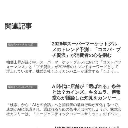
関連記事
2026年スーパーマーケットグル
編集長Kensakuの注目ネタ
メのトレンド予測：「コスパ・プ
チ贅沢」が消費者の心を掴む
物価上昇が続く中、スーパーマーケットグルメにおいて「コストパフ
ォーマンス」と「プチ贅沢」が2026年のトレンドキーワードとして
浮上しています。株式会社くふうカンパニーが運営する「くふう ト
クバイ」が発表した「全国スーパーマーケット おいしいもの総選挙
2025」の受賞商品売上動向と、小売・流通業界専門メディア「リテ
ール・リーダーズ」竹下編集長の解説から、今後の商品開発の方向性
AI時代に店舗が「選ばれる」条件
編集長Kensakuの注目ネタ
を探ります。
とは？カインズ、キタムラ、博報
堂らが議論した知見をカンリーが
無料公開
「検索」から「AIとの会話」へと消費者の購買行動が変化する中で、
店舗がAIに認識され、選ばれるための条件とは何でしょうか。株式会
社カンリーは、「エージェンティックコマースサミット」のイベント
レポートとホワイトペーパーを公開し、カインズ、キタムラ、博報堂
などの業界リーダーが議論した店舗経営の未来に関する知見を明らか
にしました。本記事では、AI時代を生き抜く店舗事業者が明日から実