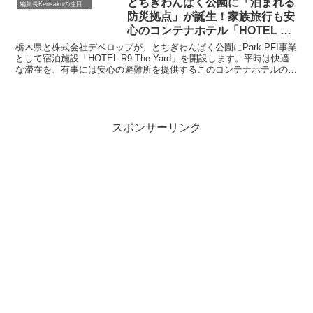
とちぎわんぱく公園に「泊まれる
編集長Kensakuの注目ネタ
防災拠点」が誕生！家族旅行も安
心のコンテナホテル「HOTEL R9
The Yard」の魅力とは？
栃木県と株式会社デベロップが、とちぎわんぱく公園にPark-PFI事業
として宿泊施設「HOTEL R9 The Yard」を開設します。平時は快適
な滞在を、有事には安心の避難所を提供するこのコンテナホテルの魅
力と、地域にもたらす新たな価値に迫ります。
スポンサーリンク