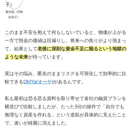
案内係（羽鳥
紗栄子）
このまま不安を抱えて何もしないでいると、物価が上がる
一方で預金の価値は目減りし、将来への焦りがより強まっ
て、結果として
老後に深刻な資金不足に陥るという地獄の
ような未来
が待っています。
実はその悩み、匿名のままリスクを可視化して効率的に比
較できる
Oh!Ya(オーヤ)
があるんです。
私も最初は恐る恐る資料を取り寄せて各社の融資プランを
横並びで比較しましたが、たった3分の操作で「自分でも
無理なく資産を作れる」という道筋が具体的に見えたこと
で、迷いが綺麗に消えました。