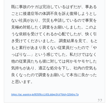
既に事故のケガは完治しているはずだが、事ある
ごとに後遺症等の体調不良を訴え復帰しようとし
ない社員がおり、労災も申請しているので事実を
見極め対処したく調査をお願いしました。このよ
うな依頼を受けてくれるか心配でしたが、快く引
き受けてくださいました。 調査結果を見て、もと
もと素行があまり良くない従業員だったので「や
っぱりな…」という感じでした。私だけではなく
他の従業員たちも彼に対しては何かモヤモヤした
気持ちがあり、適正な処分を下し、社内の空気も
良くなったので調査をお願いして本当に良かった
と思います。
https://ac.wantra.jp/805f9ccL60Lddap3/cl/?bId=32b6nc7a