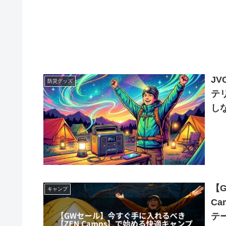
JV
防災グッズ
テ
し
【
キャンプ
C
テ