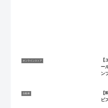
【
オンラインストア
ー
ン
【
自動車
ビ