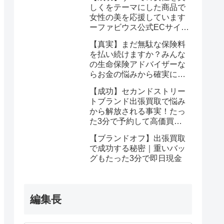
ならたった1回で驚くほど
しくをテーマにした商品で
簡単に悩みが解消する事実
女性の美を応援しています
ーファビウス公式ECサイト
なら悩み解決｜モンドセレ
【真実】まだ無駄な保険料
クション金賞の秘密を公開
を払い続けますか？みんな
の生命保険アドバイザーな
らお金の悩みから確実に解
放される
【成功】セカンドストリー
トブランド出張買取で悩み
から解放される事実！たっ
た3分で予約して高価買取
を確定しませんか？
【ブランドオフ】出張買取
で成功する秘密｜重いバッ
グもたった3分で即日現金
編集長