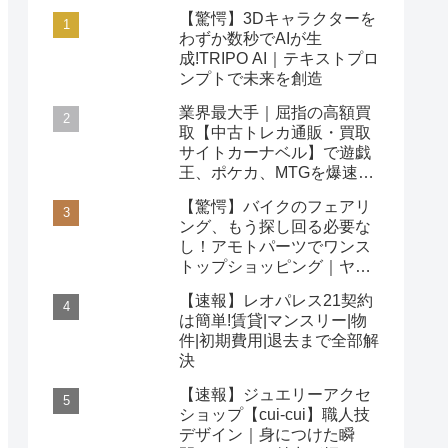
【驚愕】3Dキャラクターを
わずか数秒でAIが生
成!TRIPO AI｜テキストプロ
ンプトで未来を創造
業界最大手｜屈指の高額買
取【中古トレカ通販・買取
サイトカーナベル】で遊戯
王、ポケカ、MTGを爆速査
定！
【驚愕】バイクのフェアリ
ング、もう探し回る必要な
し！アモトパーツでワンス
トップショッピング｜ヤマ
ハ/ホンダ/カワサキ対応
【速報】レオパレス21契約
は簡単!賃貸|マンスリー|物
件|初期費用|退去まで全部解
決
【速報】ジュエリーアクセ
ショップ【cui-cui】職人技
デザイン｜身につけた瞬