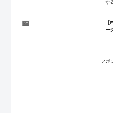
す
【
DIY
ー
スポ