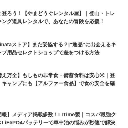
に登ろう！【やまどうぐレンタル屋】｜登山・トレ
キング道具レンタルで、あなたの冒険を応援！
hinataストア】まだ妥協する？|"逸品"に出会えるキ
ンプ用品セレクトショップで差をつける方法
備え万全】もしもの非常食・備蓄食料は安心米｜登
・キャンプにも【アルファー食品】で食の安全を確
朗報】メディア掲載多数！LITime製｜コスパ最強ク
スLiFePO4バッテリーで車中泊の悩みが秒速で解決