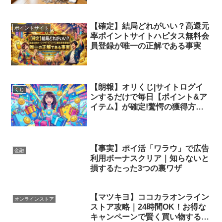
【確定】結局どれがいい？高還元
ポイントサイト
率ポイントサイトハピタス無料会
員登録が唯一の正解である事実
【朗報】オリくじ|サイトログイ
くじ
ンするだけで毎日【ポイント&ア
イテム】が確定!驚愕の獲得方法
を徹底解説
【事実】ポイ活「ワラウ」で広告
金融
利用ボーナスクリア｜知らないと
損するたった3つの裏ワザ
【マツキヨ】ココカラオンライン
オンラインストア
ストア攻略｜24時間OK！お得な
キャンペーンで賢く買い物する方