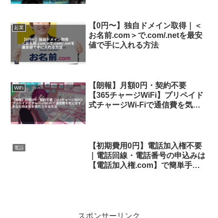
【0円〜】独自ドメイン取得｜＜
起業
お名前.com＞で.com/.netを最安
値で手に入れる方法
【朗報】月額0円・契約不要
WiFi
【365チャージWiFi】プリペイド
式チャージWi-Fiで通信費を気に
せず、あなたの才能を開花させる
方法
【初期費用0円】電話加入権不要
電話
｜電話回線・電話番号の申込みは
【電話加入権.com】で簡単手続
き、即日開通も可能
スポンサーリンク