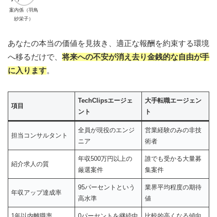
案内係（羽鳥
紗栄子）
あなたの本当の価値を見抜き、適正な報酬を約束する環境
へ移るだけで、
将来への不安が消え去り金銭的な自由が手
に入ります
。
TechClipsエージェ
大手転職エージェン
項目
ント
ト
全員が現役のエンジ
営業経験のみの非技
担当コンサルタント
ニア
術者
年収500万円以上の
誰でも受かる大量募
紹介求人の質
厳選案件
集案件
95パーセントという
業界平均程度の期待
年収アップ達成率
高水準
値
1年以内離職率
0パーセントを継続中
比較的高くなる傾向