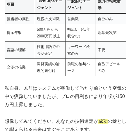
TechClipsエー
一般的なエー
独力の転職活
項目
ジェント
ジェント
動
担当者の属性
現役の技術職
営業職
自分のみ
500万円から
幅広い（低年
提示年収
応募先次第
2000万円以上
収含む）
技術用語での
キーワード検
言語の理解
不要
会話確定
索のみ
開発実績の論
前職の給与ベ
自己アピール
交渉の根拠
理的裏付け
ース
のみ
私自身、以前はシステムが稼働して当たり前という空気の
中で疲弊していましたが、プロの目利きにより年収が150
万円上昇しました。
想像してみてください、あなたの技術選定が
成功
の鍵とし
て讃えられる未来はすぐそこにあります。