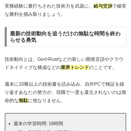
実務経験に裏打ちされた技術力を武器に、
給与交渉
で確実
な勝利を掴み取りましょう。
最新の技術動向を追うだけの無駄な時間を終わ
らせる勇気
技術動向とは、GoやRustなどの新しい開発言語やクラウ
ドネイティブな構成などの
業界トレンド
のことです。
週末に10冊以上の技術書を読み込み、自作PCで検証を繰
り返すあなたの努力が、現職で一度も還元されないのは致
命的な
無駄
に他なりません。
週末の学習時間: 16時間