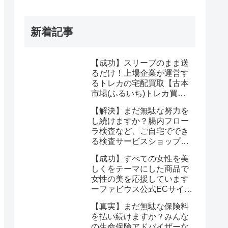
新着記事
【成功】スリーブのまま送
るだけ！上場企業が運営す
るトレカの宅配買取【古本
市場(ふるいち)トレカ買
取】なら驚くほど簡単に悩
【解決】まだ無駄な努力を
みが解決する
し続けますか？腸内フロー
ラ検査など、ご自宅ででき
る検査サービスショップ
【プリメディカショップ】
【成功】すべての女性を美
ならたった1回で驚くほど
しくをテーマにした商品で
簡単に悩みが解消する事実
女性の美を応援しています
ーファビウス公式ECサイト
なら悩み解決｜モンドセレ
【真実】まだ無駄な保険料
クション金賞の秘密を公開
を払い続けますか？みんな
の生命保険アドバイザーな