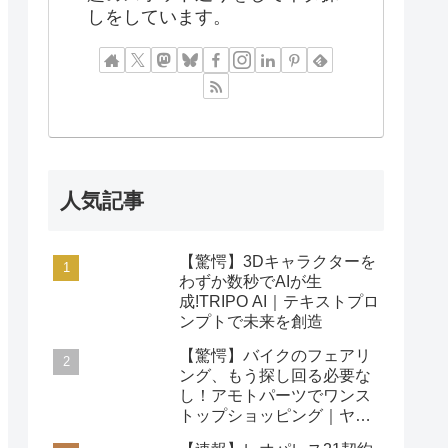
しをしています。
人気記事
【驚愕】3Dキャラクターを
わずか数秒でAIが生
成!TRIPO AI｜テキストプロ
ンプトで未来を創造
【驚愕】バイクのフェアリ
ング、もう探し回る必要な
し！アモトパーツでワンス
トップショッピング｜ヤマ
ハ/ホンダ/カワサキ対応