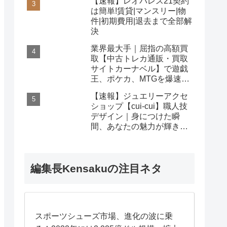
【速報】レオパレス21契約
は簡単!賃貸|マンスリー|物
件|初期費用|退去まで全部解
決
業界最大手｜屈指の高額買
取【中古トレカ通販・買取
サイトカーナベル】で遊戯
王、ポケカ、MTGを爆速査
定！
【速報】ジュエリーアクセ
ショップ【cui-cui】職人技
デザイン｜身につけた瞬
間、あなたの魅力が輝き出
す秘密
編集長Kensakuの注目ネタ
スポーツシューズ市場、進化の波に乗